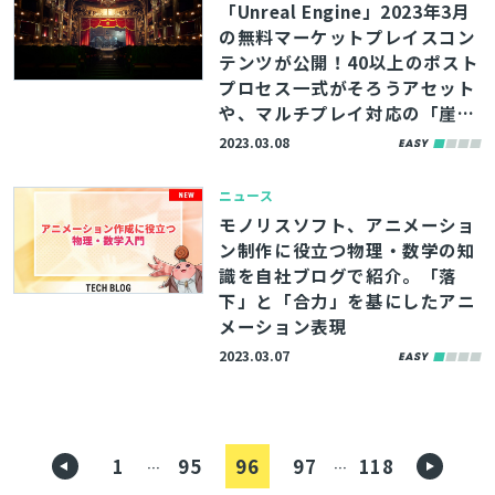
「Unreal Engine」2023年3月
の無料マーケットプレイスコン
テンツが公開！40以上のポスト
プロセス一式がそろうアセット
や、マルチプレイ対応の「崖乗
り越え」システムがラインナッ
2023.03.08
プ
ニュース
モノリスソフト、アニメーショ
ン制作に役立つ物理・数学の知
識を自社ブログで紹介。「落
下」と「合力」を基にしたアニ
メーション表現
2023.03.07
1
95
96
97
118
…
…