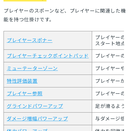
プレイヤーのスポーンなど、プレイヤーに関連した機
能を持つ仕掛けです。
プレイヤーのス
プレイヤースポナー
スタート地点と
プレイヤーチェックポイントパッド
プレイヤーのス
ミューテーターゾーン
プレイヤーやN
特性評価装置
プレイヤーが条
プレイヤー参照
プレイヤーの姿
グラインドパワーアップ
足が滑るように
ダメージ増幅パワーアップ
与ダメージ倍率
体力パワーアップ
体力を回復する