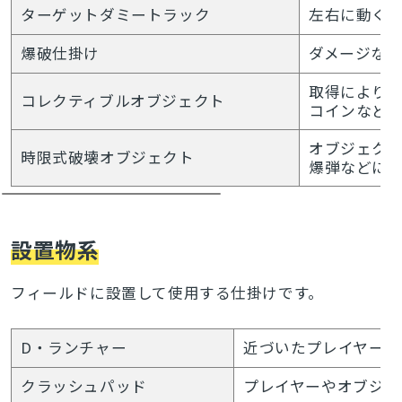
ターゲットダミートラック
左右に動く
爆破仕掛け
ダメージな
取得により
コレクティブルオブジェクト
コインなど
オブジェク
時限式破壊オブジェクト
爆弾などに
設置物系
フィールドに設置して使用する仕掛けです。
D・ランチャー
近づいたプレイヤーを
クラッシュパッド
プレイヤーやオブジェ