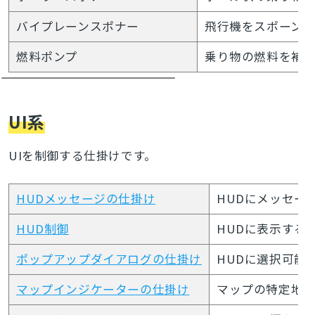
バイプレーンスポナー
飛行機をスポーン
燃料ポンプ
乗り物の燃料を補
UI系
UIを制御する仕掛けです。
HUDメッセージの仕掛け
HUDにメッセー
HUD制御
HUDに表示する
ポップアップダイアログの仕掛け
HUDに選択可能
マップインジケーターの仕掛け
マップの特定地点