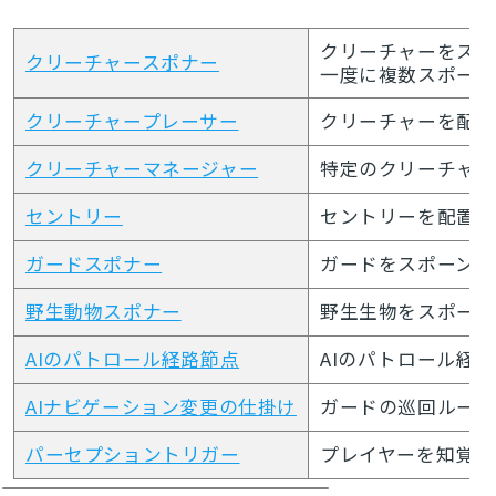
クリーチャーをスポ
クリーチャースポナー
一度に複数スポーン
クリーチャープレーサー
クリーチャーを配置
クリーチャーマネージャー
特定のクリーチャー
セントリー
セントリーを配置す
ガードスポナー
ガードをスポーンさ
野生動物スポナー
野生生物をスポーン
AIのパトロール経路節点
AIのパトロール経
AIナビゲーション変更の仕掛け
ガードの巡回ルート
パーセプショントリガー
プレイヤーを知覚す