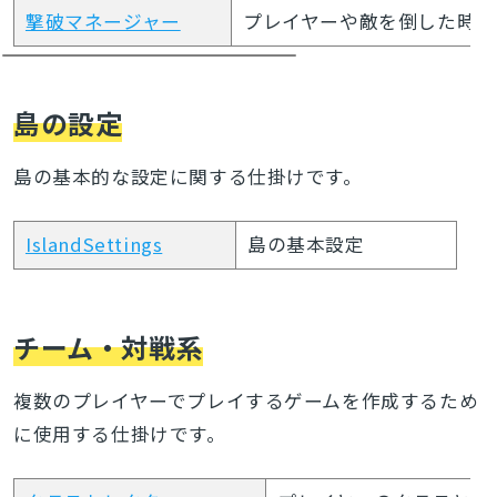
撃破マネージャー
プレイヤーや敵を倒した時に
島の設定
島の基本的な設定に関する仕掛けです。
IslandSettings
島の基本設定
チーム・対戦系
複数のプレイヤーでプレイするゲームを作成するため
に使用する仕掛けです。