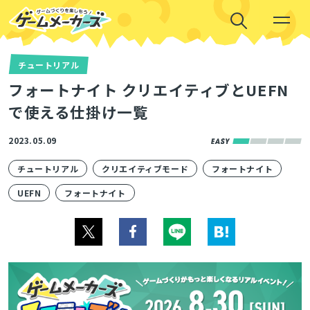
チュートリアル
フォートナイト クリエイティブとUEFN
で使える仕掛け一覧
2023.05.09
チュートリアル
クリエイティブモード
フォートナイト
UEFN
フォートナイト