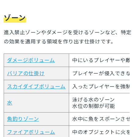
ゾーン
進入禁止ゾーンやダメージを受けるゾーンなど、特定
の効果を適用する領域を作り出す仕掛けです。
ダメージボリューム
中にいるプレイヤーや敵に
バリアの仕掛け
プレイヤーが侵入できない
スカイダイブボリューム
入ったプレイヤーを強制的
泳げる水のゾーン
水
水位の制御が可能
魚釣りゾーン
水中に魚をスポーンさせる
ファイアボリューム
中のオブジェクトに火をつ