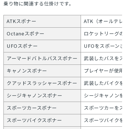
乗り物に関連する仕掛けです。
ATKスポナー
ATK（オールテレ
Octaneスポナー
ロケットリーグの車
UFOスポナー
UFOをスポーンさ
アーマードバトルバススポナー
武装したバスをス
キャノンスポナー
プレイヤーが使用
クアッドスラッシャースポナー
武装したバイクを
シージキャノンスポナー
シージキャノンを
スポーツカースポナー
スポーツカーをス
スポーツバイクスポナー
スポーツバイクを