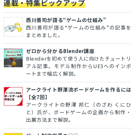
連載・特集ピックアップ
西川善司が語る“ゲームの仕組み”
西川善司が語る“ゲームの仕組み”の記事を
まとめました。
ゼロから分かるBlender講座
Blenderを初めて使う人に向けたチュートリ
アル記事。モデル制作からUE5へのインポ
ートまで幅広く解説。
アークライト野澤流ボードゲームを作るには
【全7回】
アークライトの野澤 邦仁（のざわ くにひ
と）氏が、ボードゲームの企画から制作・
出展方法まで解説。