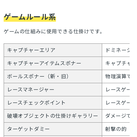
ゲームルール系
ゲームの仕組みに使用できる仕掛けです。
キャプチャーエリア
ドミネーシ
キャプチャーアイテムスポナー
キャプチャ
ボールスポナー（新・旧）
物理演算で
レースマネージャー
レースゲー
レースチェックポイント
レースゲー
破壊オブジェクトの仕掛けギャラリー
ダメージで
ターゲットダミー
射撃の的