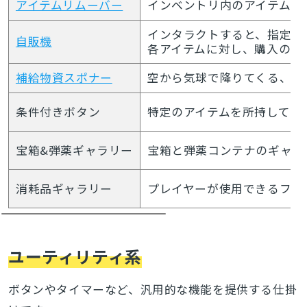
アイテムリムーバー
インベントリ内のアイテムを
インタラクトすると、指定し
自販機
各アイテムに対し、購入のコ
補給物資スポナー
空から気球で降りてくる、物
条件付きボタン
特定のアイテムを所持してい
宝箱&弾薬ギャラリー
宝箱と弾薬コンテナのギャラ
消耗品ギャラリー
プレイヤーが使用できるフィ
ユーティリティ系
ボタンやタイマーなど、汎用的な機能を提供する仕掛