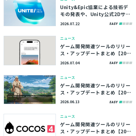
Unity&Epic協業による技術デ
モの発表や、Unity公式2Dサン
プルゲーム『Bunny Blitz』の
2026.07.22
リリースも。「Unite Seoul 20
26」基調講演のアーカイブが公
ニュース
開中
ゲーム開発関連ツールのリリー
ス・アップデートまとめ【202
6/7/4】
2026.07.04
ニュース
ゲーム開発関連ツールのリリー
ス・アップデートまとめ【202
6/6/13】
2026.06.13
ニュース
ゲーム開発関連ツールのリリー
ス・アップデートまとめ【202