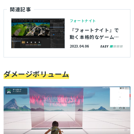
関連記事
フォートナイト
『フォートナイト』で
動く本格的なゲームが
作れるツール「UEFN」
2023.04.06
とは？従来のクリエイ
ティブモードから進化
したポイントを一挙紹
介！
ダメージボリューム