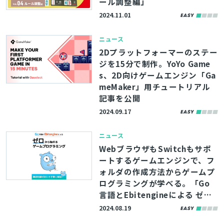
ール調整編」
2024.11.01
ニュース
2Dプラットフォーマーのステー
ジを15分で制作。YoYo Game
s、2D向けゲームエンジン「Ga
meMaker」用チュートリアル
記事を公開
2024.09.17
ニュース
WebブラウザもSwitchもサポ
ートするゲームエンジンで、フ
ォルダの作成方法からゲームプ
ログラミングが学べる。「Go
言語とEbitengineによる ゼロ
から始めるゲームプログラミン
2024.08.19
グ」連載開始