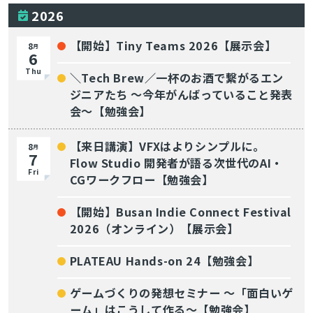
2026
【開始】Tiny Teams 2026【展示会】
8
月
6
Thu
＼Tech Brew／一杯のお酒で繋がるエン
ジニアたち 〜今年がんばっていること発表
会〜【勉強会】
【来日講演】VFXはよりシンプルに。
8
月
7
Flow Studio 開発者が語る次世代のAI・
Fri
CGワークフロー【勉強会】
【開始】Busan Indie Connect Festival
2026（オンライン）【展示会】
PLATEAU Hands-on 24【勉強会】
ゲームづくりの発想セミナー ～「面白いゲ
ーム」はこうして作る～【勉強会】