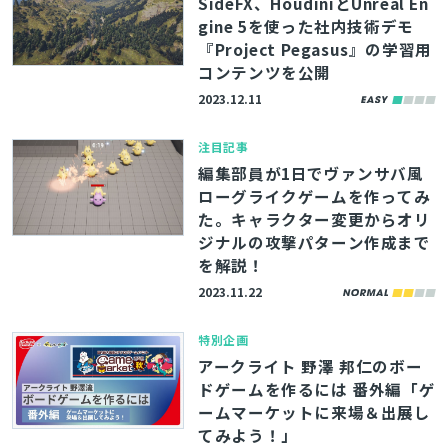
SideFX、HoudiniとUnreal En
gine 5を使った社内技術デモ
『Project Pegasus』の学習用
コンテンツを公開
2023.12.11
注目記事
編集部員が1日でヴァンサバ風
ローグライクゲームを作ってみ
た。キャラクター変更からオリ
ジナルの攻撃パターン作成まで
を解説！
2023.11.22
特別企画
アークライト 野澤 邦仁のボー
ドゲームを作るには 番外編「ゲ
ームマーケットに来場＆出展し
てみよう！」