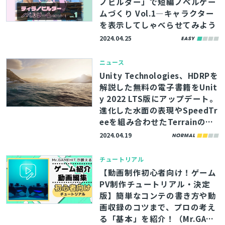
ノビルダー」で短編ノベルゲー
ムづくり Vol.1―キャラクター
を表示してしゃべらせてみよう
2024.04.25
ニュース
Unity Technologies、HDRPを
解説した無料の電子書籍をUnit
y 2022 LTS版にアップデート。
進化した水面の表現やSpeedTr
eeを組み合わせたTerrainの使
い方を183ページにわたって紹
2024.04.19
介
チュートリアル
【動画制作初心者向け！ゲーム
PV制作チュートリアル・決定
版】簡単なコンテの書き方や動
画収録のコツまで、プロの考え
る「基本」を紹介！（Mr.GAME