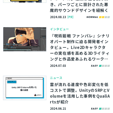
き、パーツごとに設計された悪
魔的サウンドデザインを紐解く
2024.08.13
［PR］
インタビュー
『呪術廻戦 ファンパレ』シナリ
オパート制作に迫る開発者イン
タビュー。Live2Dキャラクタ
ーの実在感を高める3Dライティ
ングと作品愛あふれるワークフ
ロー【CAGC2024】
2024.07.03
ニュース
雲が流れる速度や色彩変化を低
コストで調整。UnityのSRPとV
olumeを活用した事例をQualiA
rtsが紹介
2024.06.21