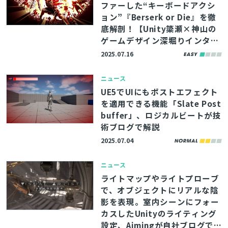
ファーした“キーボードアクシ
ョン”『Berserk or Die』を徹
底解剖！【Unity簗瀬×神山の
ゲームデザイン深堀りインタビ
ュー】
2025.07.16
ニュース
UE5でUIにもポストエフェクト
を適用できる機能「Slate Post
buffer」、ロジカルビートが技
術ブログで解説
2025.07.04
ニュース
ライトマップやライトプローブ
で、オブジェクトにリアルな陰
影を表現。室内シーンにフォー
カスしたUnityのライティング
設定、Aimingが自社ブログで