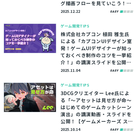
グ描画フローを見ていこう！
～」の講演動画を公開！【ゲー
2025.12.22
ムメーカーズ スクランブル202
5】
ゲーム開発TIPS
株式会社カプコン 植田 雅生氏
による「カプコンUIデザイン室
発！ゲームUIデザイナーが知っ
ておくべき制作のコツを一挙紹
介！」の講演スライドを公開！
【ゲームメーカーズ スクランブ
2025.11.04
ル2025】
ゲーム開発TIPS
3DCGクリエイター Lee氏によ
る「～アセットは見せ方が命～
はじめてのゲームカットシーン
演出」の講演動画・スライドを
公開！【ゲームメーカーズ スク
ランブル2025】
2025.10.14