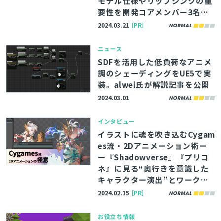
モデル仕様やリップシンクの重
要性を開発コアメンバー3名が
語る
2024.03.21
［PR］
ニュース
SDFを活用した低負荷なアニメ
調のシェーディングをUE5で実
装。alwei氏が解説記事を公開
2024.03.01
インタビュー
イラストに魂を吹き込むCygam
es流・2Dアニメーション術ー
ー『Shadowverse』『プリコ
ネ』に見る“奥行きを意識した
キャラクター演出”とワークフ
とじる
ローを徹底解説
2024.02.15
［PR］
お役立ち情報