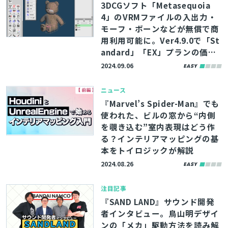
3DCGソフト「Metasequoia
4」のVRMファイルの入出力・
モーフ・ボーンなどが無償で商
用利用可能に。Ver4.9.0で「St
andard」「EX」プランの価格
見直し
2024.09.06
ニュース
『Marvel’s Spider-Man』でも
使われた、ビルの窓から“内側
を覗き込む”室内表現はどう作
る？インテリアマッピングの基
本をトイロジックが解説
2024.08.26
注目記事
『SAND LAND』サウンド開発
者インタビュー。鳥山明デザイ
ンの「メカ」駆動方法を読み解