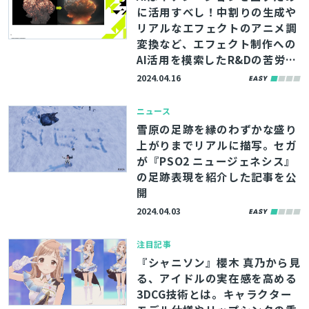
に活用すべし！中割りの生成や
リアルなエフェクトのアニメ調
変換など、エフェクト制作への
AI活用を模索したR&Dの苦労と
展望をインタビュー【CAGC202
2024.04.16
4】
ニュース
雪原の足跡を縁のわずかな盛り
上がりまでリアルに描写。セガ
が『PSO2 ニュージェネシス』
の足跡表現を紹介した記事を公
開
2024.04.03
注目記事
『シャニソン』櫻木 真乃から見
る、アイドルの実在感を高める
3DCG技術とは。キャラクター