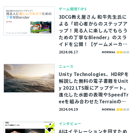
ゲーム開発TIPS
3DCG教え屋さん 和牛先生氏に
よる「初心者からのステップア
ップ！見る人に楽しんでもらう
ための丁寧なBlender」のスラ
イドを公開！【ゲームメーカー
ズ スクランブル2024】
2024.06.17
ニュース
Unity Technologies、HDRPを
解説した無料の電子書籍をUnit
y 2022 LTS版にアップデート。
進化した水面の表現やSpeedTr
eeを組み合わせたTerrainの使
い方を183ページにわたって紹
2024.04.19
介
インタビュー
AIはイテレーションを回すため