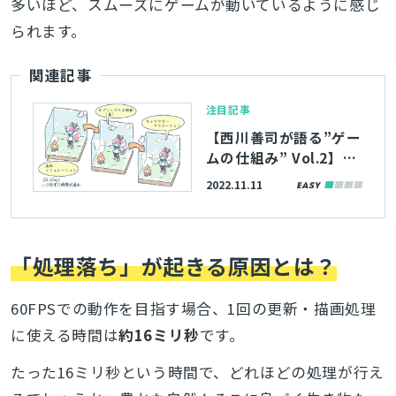
多いほど、スムーズにゲームが動いているように感じ
られます。
関連記事
注目記事
【西川善司が語る”ゲー
ムの仕組み” Vol.2】い
つもの日常とゲームの
2022.11.11
世界では時間の流れ方
が違う？ゲームは”離散
時間”で出来ている
「処理落ち」が起きる原因とは？
60FPSでの動作を目指す場合、1回の更新・描画処理
に使える時間は
約16ミリ秒
です。
たった16ミリ秒という時間で、どれほどの処理が行え