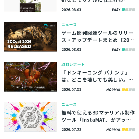
籍『ゲーム背景のための植生環
2026.08.03
境のつくり方』、8/11（火）に
発売
ニュース
ゲーム開発関連ツールのリリー
ス・アップデートまとめ【202
6/8/1】
2026.08.01
取材レポート
『ドンキーコング バナンザ』
は、どこを壊しても美しい。破
片の飛び方や断面の描写まで制
2026.07.31
御できた秘密とは【CEDEC202
6】
ニュース
無料で使える3Dマテリアル制作
ツール「InstaMAT」がアップ
デート。UV上に直接ペイント
2026.07.28
できる機能が追加