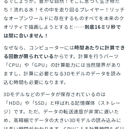
るでしょうか。豊かな自然！そこに息づく生き物た
ち！流れる水！その中を走り回るプレイヤー！リッチ
なオープンワールドに存在するものすべてを本来のク
オリティで描画しようとすると……
到底16ミリ秒で
は間に合いません！
なぜなら、コンピューターには
時間あたりに計算でき
る回数が限られている
からです。計算を行うパーツ
「CPU」や「GPU」の計算能力には当然限界があり
ますし、計算に必要となる3Dモデルのデータを読み
込む時間も必要になります。
3Dモデルなどのデータが保存されているのは
「HDD」や「SSD」と呼ばれる記憶媒体（ストレー
ジ）です。ただ、データの転送速度が非常に遅いた
め、高精細でデータの大きい3Dモデルの読み込みに
は長い時間がかかります。CPUによる計算時間もギリ