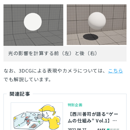
光の影響を計算する前（左）と後（右）
なお、3DCGによる表現やカメラについては、
こちら
でも解説しています。
関連記事
特別企画
【西川善司が語る“ゲー
ムの仕組み” Vol.1】3D
ゲームグラフィックス
2022.06.27