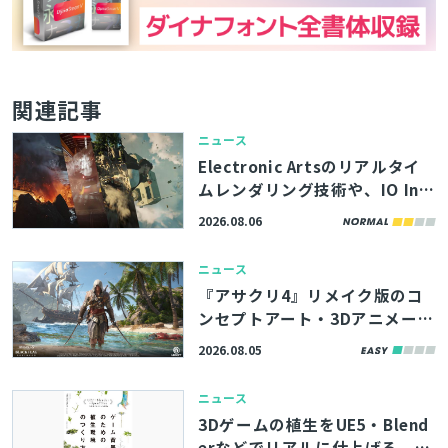
関連記事
ニュース
Electronic Artsのリアルタイ
ムレンダリング技術や、IO Int
eractive内製エンジンのボリュ
2026.08.06
ームエフェクト描画機能を解
説。「SIGGRAPH 2026」内勉
ニュース
強会の講演資料が公開
『アサクリ4』リメイク版のコ
ンセプトアート・3Dアニメーシ
ョンなど500点以上、ArtStati
2026.08.05
onの記事で無料公開
ニュース
3Dゲームの植生をUE5・Blend
erなどでリアルに仕上げる。書