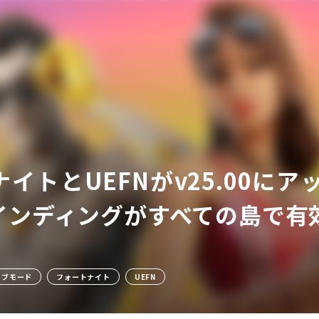
ア
イトとUEFNがv25.00に
インディングがすべての島で有
ィブモード
フォートナイト
UEFN