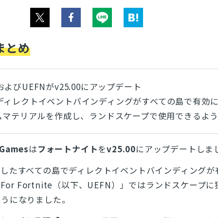
まとめ
よびUEFNがv25.00にアップデート
デ
ィレクトイベントバインディングがすべての島で有効
タムマテリアルを作成し、ランドスケープで使用できるよ
 Games
は
フォートナイト
を
v25.00
にアップデートしま
成したすべての島でディレクトイベントバインディングが
tor For Fortnite（以下、UEFN）」ではランドスケー
ようになりました。