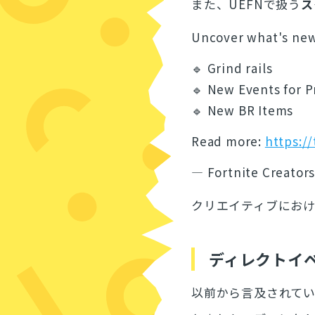
また、UEFNで扱う
ス
Uncover what's new 
🔹 Grind rails
🔹 New Events for 
🔹 New BR Items
Read more:
https:/
— Fortnite Creator
クリエイティブにおけ
ディレクトイ
以前から言及されて