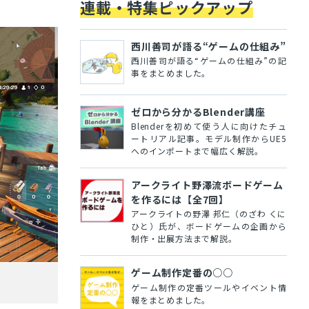
連載・特集ピックアップ
西川善司が語る“ゲームの仕組み”
西川善司が語る“ゲームの仕組み”の記
事をまとめました。
ゼロから分かるBlender講座
Blenderを初めて使う人に向けたチュ
ートリアル記事。モデル制作からUE5
へのインポートまで幅広く解説。
アークライト野澤流ボードゲーム
を作るには【全7回】
アークライトの野澤 邦仁（のざわ くに
ひと）氏が、ボードゲームの企画から
制作・出展方法まで解説。
ゲーム制作定番の○○
ゲーム制作の定番ツールやイベント情
報をまとめました。