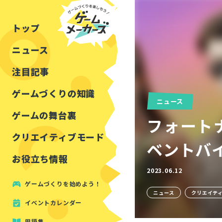
チュートリアル
インタビュー
フォートナイト
公開資料まとめ
トップ
ルールをつくる
講演レポート
マインクラフト
イベントレポート
ニュース
しくみをつくる
注目・定番の〇〇
見た目を良くする
アセットレビュー
注目記事
ツール紹介
ゲームづくりの知識
ニュース
周辺機器・ハードウェ
ゲームの舞台裏
フォートナ
クリエイティブモード
ベントバ
お役立ち情報
2023.06.12
ゲームづくりを始めよう！
ニュース
クリエイテ
イベントカレンダー
用語集