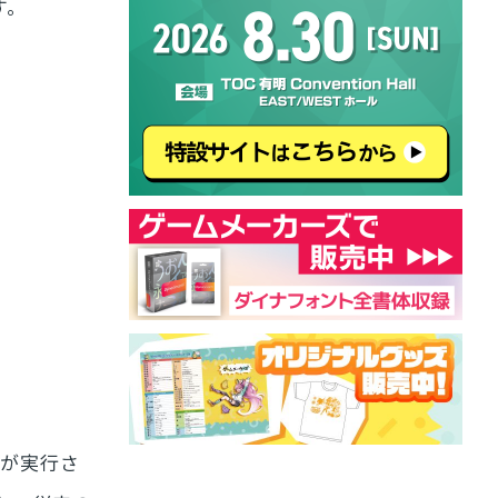
す。
行が実行さ