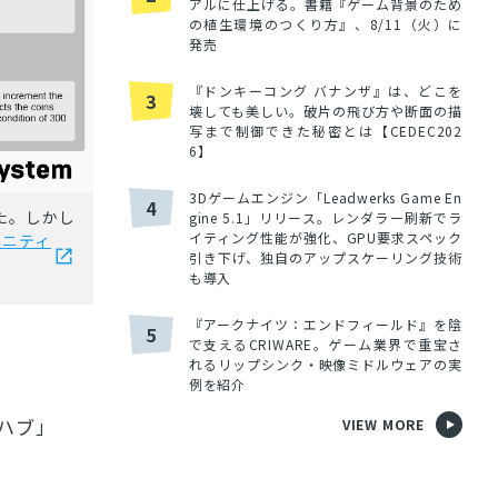
アルに仕上げる。書籍『ゲーム背景のため
の植生環境のつくり方』、8/11（火）に
発売
『ドンキーコング バナンザ』は、どこを
3
壊しても美しい。破片の飛び方や断面の描
写まで制御できた秘密とは【CEDEC202
6】
3Dゲームエンジン「Leadwerks Game En
4
た。しかし
gine 5.1」リリース。レンダラー刷新でラ
イティング性能が強化、GPU要求スペック
ュニティ
引き下げ、独自のアップスケーリング技術
も導入
『アークナイツ：エンドフィールド』を陰
5
で支えるCRIWARE。ゲーム業界で重宝さ
れるリップシンク・映像ミドルウェアの実
例を紹介
ハブ」
VIEW MORE