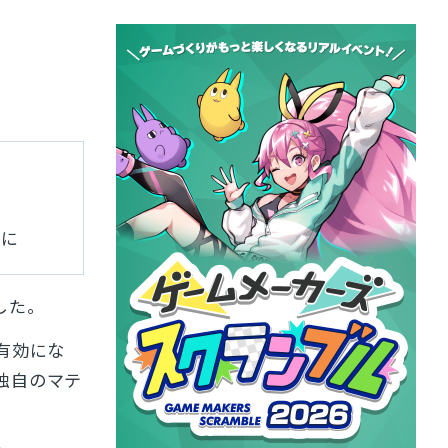
に
うに
した。
有効にな
プに独自のマテ