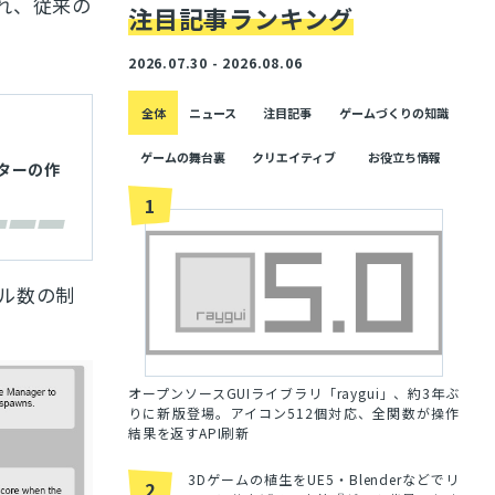
れ、従来の
注目記事ランキング
2026.07.30 - 2026.08.06
全体
ニュース
注目記事
ゲームづくりの知識
ゲームの舞台裏
クリエイティブ
お役立ち情報
イターの作
1
ル数の制
オープンソースGUIライブラリ「raygui」、約3年ぶ
りに新版登場。アイコン512個対応、全関数が操作
結果を返すAPI刷新
3Dゲームの植生をUE5・Blenderなどでリ
2