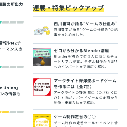
回路の新出力
連載・特集ピックアップ
西川善司が語る“ゲームの仕組み”
西川善司が語る“ゲームの仕組み”の記
事をまとめました。
新情報やM2チ
ォーマンスの
ゼロから分かるBlender講座
Blenderを初めて使う人に向けたチュ
ートリアル記事。モデル制作からUE5
へのインポートまで幅広く解説。
アークライト野澤流ボードゲーム
を作るには【全7回】
e Union」
アークライトの野澤 邦仁（のざわ くに
ョンの情報も
ひと）氏が、ボードゲームの企画から
制作・出展方法まで解説。
ゲーム制作定番の○○
ゲーム制作の定番ツールやイベント情