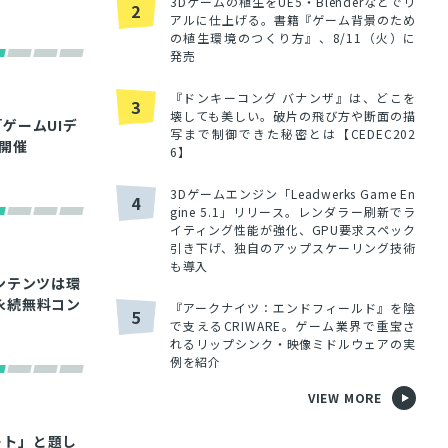
3Dゲームの植生をUE5・Blenderなどでリ
2
アルに仕上げる。書籍『ゲーム背景のため
の植生環境のつくり方』、8/11（火）に
発売
『ドンキーコング バナンザ』は、どこを
3
壊しても美しい。破片の飛び方や断面の描
は「ゲームUIデ
写まで制御できた秘密とは【CEDEC202
開催
6】
3Dゲームエンジン「Leadwerks Game En
4
gine 5.1」リリース。レンダラー刷新でラ
イティング性能が強化、GPU要求スペック
引き下げ、独自のアップスケーリング技術
も導入
コンテンツは環
永続無料コン
『アークナイツ：エンドフィールド』を陰
5
で支えるCRIWARE。ゲーム業界で重宝さ
れるリップシンク・映像ミドルウェアの実
例を紹介
VIEW MORE
デート」と題し