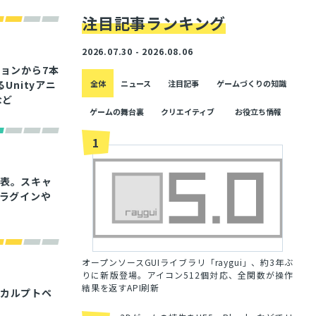
注目記事ランキング
2026.07.30 - 2026.08.06
セッションから7本
るUnityアニ
全体
ニュース
注目記事
ゲームづくりの知識
など
ゲームの舞台裏
クリエイティブ
お役立ち情報
1
を発表。スキャ
プラグインや
オープンソースGUIライブラリ「raygui」、約3年ぶ
りに新版登場。アイコン512個対応、全関数が操作
結果を返すAPI刷新
、スカルプトペ