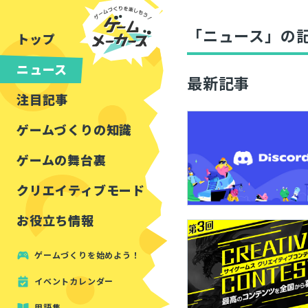
チュートリアル
インタビュー
フォートナイト
公開資料まとめ
「ニュース」の
トップ
ルールをつくる
講演レポート
マインクラフト
イベントレポート
ニュース
しくみをつくる
注目・定番の〇〇
最新記事
見た目を良くする
アセットレビュー
注目記事
ツール紹介
ゲームづくりの知識
周辺機器・ハードウェ
ゲームの舞台裏
クリエイティブモード
お役立ち情報
ゲームづくりを始めよう！
イベントカレンダー
用語集