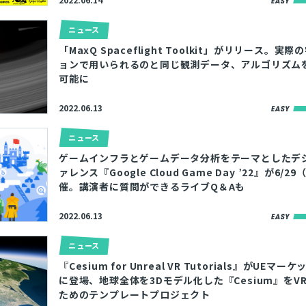
ニュース
「MaxQ Spaceflight Toolkit」がリリース。実
ョンで用いられるのと同じ観測データ、アルゴリズムを
可能に
2022.06.13
ニュース
ゲームインフラとゲームデータ分析をテーマとしたデ
ァレンス『Google Cloud Game Day ’22』が6/2
催。講演者に質問ができるライブQ＆Aも
2022.06.13
ニュース
『Cesium for Unreal VR Tutorials』がUEマ
に登場、地球全体を3Dモデル化した『Cesium』をV
ためのテンプレートプロジェクト