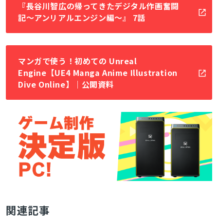
『長谷川智広の帰ってきたデジタル作画奮闘
記〜アンリアルエンジン編〜』 7話
マンガで使う！初めての Unreal
Engine【UE4 Manga Anime Illustration
Dive Online】｜公開資料
関連記事