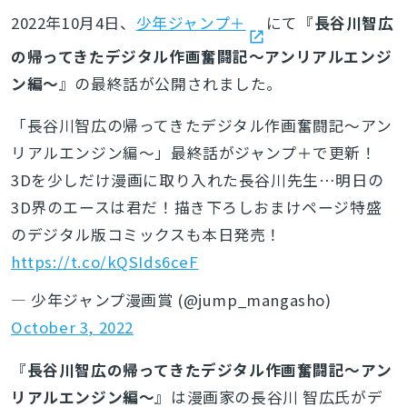
2022年10月4日、
少年ジャンプ＋
にて『
長谷川智広
の帰ってきたデジタル作画奮闘記〜アンリアルエンジ
ン編〜
』の最終話が公開されました。
「長谷川智広の帰ってきたデジタル作画奮闘記〜アン
リアルエンジン編〜」最終話がジャンプ＋で更新！
3Dを少しだけ漫画に取り入れた長谷川先生…明日の
3D界のエースは君だ！描き下ろしおまけページ特盛
のデジタル版コミックスも本日発売！
https://t.co/kQSIds6ceF
— 少年ジャンプ漫画賞 (@jump_mangasho)
October 3, 2022
『
長谷川智広の帰ってきたデジタル作画奮闘記〜アン
リアルエンジン編〜
』は漫画家の長谷川 智広氏がデ