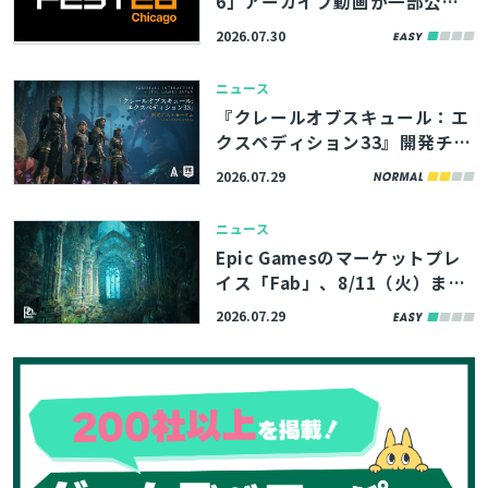
6」アーカイブ動画が一部公
開。UE5.8の新機能やバージョ
2026.07.30
ン管理システム「Lore」の紹
検索
介、モバイルゲームのパフォー
ニュース
マンス最適化解説など
『クレールオブスキュール：エ
クスペディション33』開発チー
ムの講演資料4本が公開。シー
2026.07.29
ケンサーを愛するスタジオ代表
も登壇したポストモーテムイベ
ニュース
ント
Epic Gamesのマーケットプレ
イス「Fab」、8/11（火）まで
の期間限定で無料コンテンツを
2026.07.29
公開。アトランティスの遺跡を
イメージした環境アセットなど
3製品