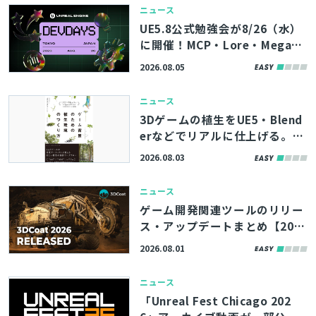
ニュース
UE5.8公式勉強会が8/26（水）
に開催！MCP・Lore・MegaLi
ghtsなど、最新機能やツールの
2026.08.05
活用術を学べる「Unreal Engin
e Tokyo Dev Days 26’」、先
ニュース
着100名まで参加者募集中
3Dゲームの植生をUE5・Blend
erなどでリアルに仕上げる。書
籍『ゲーム背景のための植生環
2026.08.03
境のつくり方』、8/11（火）に
発売
ニュース
ゲーム開発関連ツールのリリー
ス・アップデートまとめ【202
6/8/1】
2026.08.01
ニュース
とじる
「Unreal Fest Chicago 202