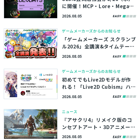
に開催！MCP・Lore・MegaLi
ghtsなど、最新機能やツールの
2026.08.05
活用術を学べる「Unreal Engin
e Tokyo Dev Days 26’」、先
ゲームメーカーズからのお知らせ
着100名まで参加者募集中
「ゲームメーカーズ スクランブ
ル2026」全講演&タイムテーブ
ルを発表！『プラグマタ』の開
2026.08.05
発事例、ゲーム業界のAI活用な
ど
ゲームメーカーズからのお知らせ
初めてでもLive2Dモデルが作
れる！「Live2D Cubism」ハン
ズオンが「ゲームメーカーズ ス
2026.08.05
クランブル2026」で開催決定！
参加者募集中
ニュース
『アサクリ4』リメイク版のコ
ンセプトアート・3Dアニメーシ
ョンなど500点以上、ArtStati
2026.08.05