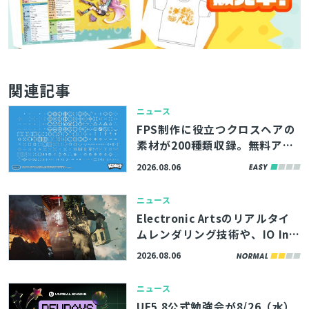
関連記事
ニュース
FPS制作に役立つクロスヘアの
素材が200種類収録。無料アセ
ットパック『Crosshair Pack』
2026.08.06
アップデート版、Webサイト
「Kenney」で公開
ニュース
Electronic Artsのリアルタイ
ムレンダリング技術や、IO Int
eractive内製エンジンのボリュ
2026.08.06
ームエフェクト描画機能を解
説。「SIGGRAPH 2026」内勉
ニュース
強会の講演資料が公開
UE5.8公式勉強会が8/26（水）