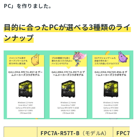
PC」を作りました。
目的に合ったPCが選べる3種類のライ
ンナップ
FPC7A-R57T-B
（モデルA）
FPC7A-