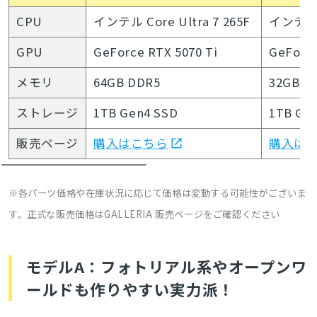
CPU
インテル Core Ultra 7 265F
インテル C
GPU
GeForce RTX 5070 Ti
GeForce
メモリ
64GB DDR5
32GB D
ストレージ
1TB Gen4 SSD
1TB Ge
販売ページ
購入はこちら
購入は
※各パーツ価格や在庫状況に応じて価格は変動する可能性がございま
す。正式な販売価格はGALLERIA
販売ページをご確認ください
モデルA：フォトリアル系やオープンワ
ールドも作りやすい実力派！