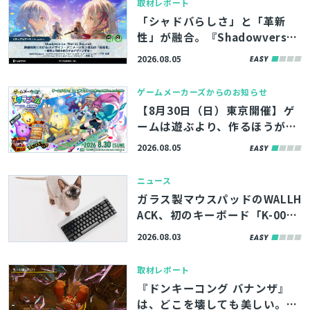
取材レポート
「シャドバらしさ」と「革新
性」が融合。『Shadowverse:
Worlds Beyond』UIデザイ
2026.08.05
ン・アニメーション演出の設計
思想【CEDEC2026】
ゲームメーカーズからのお知らせ
【8月30日（日）東京開催】ゲ
ームは遊ぶより、作るほうが面
白い！「ゲームメーカーズ スク
2026.08.05
ランブル2026」イベント情報
（随時更新）
ニュース
ガラス製マウスパッドのWALLH
ACK、初のキーボード「K-00
1」とマウス「M-001」を発
2026.08.03
表。キーボードは8/21（金）発
売
取材レポート
『ドンキーコング バナンザ』
は、どこを壊しても美しい。破