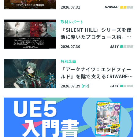
片の飛び方や断面の描写まで制
2026.07.31
御できた秘密とは【CEDEC202
6】
取材レポート
『SILENT HILL』シリーズを復
活に導いたプロデュース術。
「推し」の時代に推されるゲー
2026.07.30
ムを作るには【CEDEC2026】
特別企画
『アークナイツ：エンドフィー
ルド』を陰で支えるCRIWARE。
ゲーム業界で重宝されるリップ
2026.07.29
［PR］
シンク・映像ミドルウェアの実
例を紹介