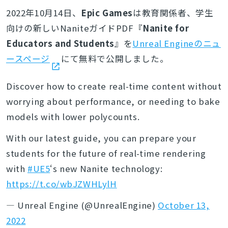
2022年10月14日、
Epic Games
は教育関係者、学生
向けの新しいNaniteガイドPDF『
Nanite f
or
Educators and Students
』を
Unreal Engineのニュ
ースページ
にて無料で公開しました。
Discover how to create real-time content without
worrying about performance, or needing to bake
models with lower polycounts.
With our latest guide, you can prepare your
students for the future of real-time rendering
with
#UE5
‘s new Nanite technology:
https://t.co/wbJZWHLylH
— Unreal Engine (@UnrealEngine)
October 13,
2022