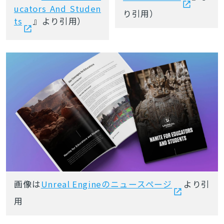
ucators And Studen
り引用）
ts
』より引用）
画像は
Unreal Engineのニュースページ
より引
用