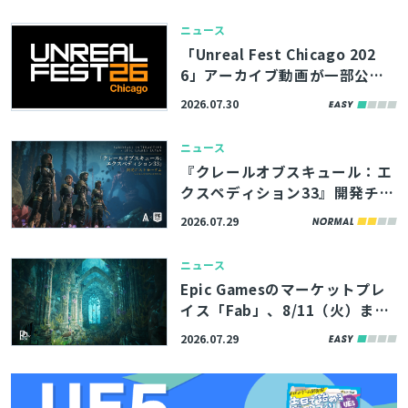
ニュース
「Unreal Fest Chicago 202
6」アーカイブ動画が一部公
開。UE5.8の新機能やバージョ
2026.07.30
ン管理システム「Lore」の紹
介、モバイルゲームのパフォー
ニュース
マンス最適化解説など
『クレールオブスキュール：エ
クスペディション33』開発チー
ムの講演資料4本が公開。シー
2026.07.29
ケンサーを愛するスタジオ代表
も登壇したポストモーテムイベ
ニュース
ント
Epic Gamesのマーケットプレ
イス「Fab」、8/11（火）まで
の期間限定で無料コンテンツを
2026.07.29
公開。アトランティスの遺跡を
とじる
イメージした環境アセットなど
3製品