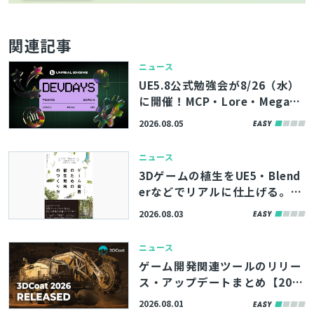
関連記事
ニュース
UE5.8公式勉強会が8/26（水）
に開催！MCP・Lore・MegaLi
ghtsなど、最新機能やツールの
2026.08.05
活用術を学べる「Unreal Engin
e Tokyo Dev Days 26’」、先
ニュース
着100名まで参加者募集中
3Dゲームの植生をUE5・Blend
erなどでリアルに仕上げる。書
籍『ゲーム背景のための植生環
2026.08.03
境のつくり方』、8/11（火）に
発売
ニュース
ゲーム開発関連ツールのリリー
ス・アップデートまとめ【202
6/8/1】
2026.08.01