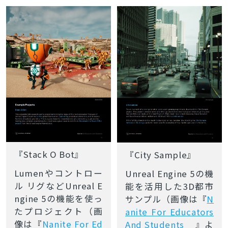
を通して紹介！
『Stack O Bot』
『City Sample』
Lumenやコントロー
Unreal Engine 5の機
ル リグなどUnreal E
能を活用した
3D都市
ngine 5の機能を使っ
サンプル
（画像は『
N
たプロジェクト（画
anite For Educators
像は『
Nanite For Ed
And Students
』よ