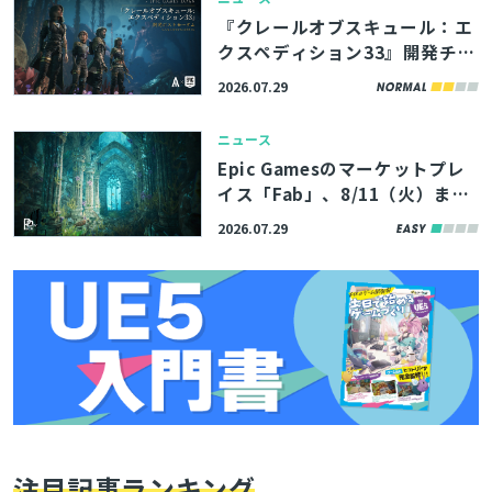
マンス最適化解説など
『クレールオブスキュール：エ
クスペディション33』開発チー
ムの講演資料4本が公開。シー
とじる
2026.07.29
ケンサーを愛するスタジオ代表
も登壇したポストモーテムイベ
ニュース
ント
Epic Gamesのマーケットプレ
検索
イス「Fab」、8/11（火）まで
の期間限定で無料コンテンツを
2026.07.29
公開。アトランティスの遺跡を
イメージした環境アセットなど
3製品
注目記事ランキング