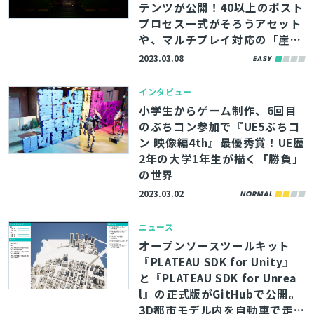
テンツが公開！40以上のポスト
プロセス一式がそろうアセット
や、マルチプレイ対応の「崖乗
り越え」システムがラインナッ
2023.03.08
プ
インタビュー
小学生からゲーム制作、6回目
のぷちコン参加で『UE5ぷちコ
ン 映像編4th』最優秀賞！UE歴
2年の大学1年生が描く「勝負」
の世界
2023.03.02
ニュース
とじる
オープンソースツールキット
『PLATEAU SDK for Unity』
と『PLATEAU SDK for Unrea
検索
l』の正式版がGitHubで公開。
3D都市モデル内を自動車で走行