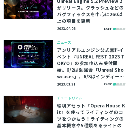
Unreal Engine 5.2 Preview 2
がリリース。クラッシュなどの
バグフィックスを中心に260以
上の項目を更新
2023.04.06
ニュース
アンリアルエンジン公式無料イ
ベント『UNREAL FEST 2023 T
OKYO』の参加申込み受付開
始。6/2は勉強会「Unreal Sho
wcases」、6/3はインディーゲ
ーム中心の「Indie Focus」
2023.03.31
チュートリアル
環境アセット『Opera House K
it』を使ってライティングのコ
ツをつかもう！ライティングの
基本概念や5種類あるライトの