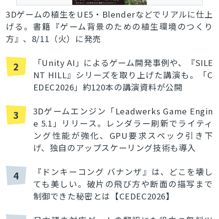
3Dゲームの植生をUE5・Blenderなどでリアルに仕上
げる。書籍『ゲーム背景のための植生環境のつくり
方』、8/11（火）に発売
「Unity AI」によるゲーム開発事例や、『SILE
2
NT HILL』シリーズを取り上げた講演も。「C
EDEC2026」約120本の講演資料が公開
3Dゲームエンジン「Leadwerks Game Engin
3
e 5.1」リリース。レンダラー刷新でライティ
ング性能が強化、GPU要求スペック引き下
げ、独自のアップスケーリング技術も導入
『ドンキーコング バナンザ』は、どこを壊し
4
ても美しい。破片の飛び方や断面の描写まで
制御できた秘密とは【CEDEC2026】