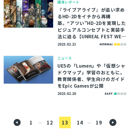
講演レポート
『ライブアライブ』が追い求め
るHD-2Dをイチから再構
築。“アツい”HD-2Dを実現した
ビジュアルコンセプトと実装手
法に迫る【UNREAL FEST WES
T ’22】
2023.02.21
ニュース
UE5の「Lumen」や「仮想シャ
ドウマップ」学習のおともに。
教育関係者、学生向けのガイド
をEpic Gamesが公開
2023.02.20
1
12
13
14
19
…
…