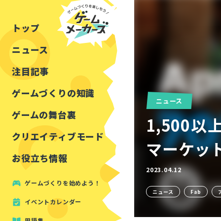
チュートリアル
インタビュー
フォートナイト
公開資料まとめ
トップ
ルールをつくる
講演レポート
マインクラフト
イベントレポート
ニュース
しくみをつくる
注目・定番の〇〇
見た目を良くする
アセットレビュー
注目記事
ツール紹介
ゲームづくりの知識
ニュース
周辺機器・ハードウェ
ゲームの舞台裏
1,500以
クリエイティブモード
マーケット
お役立ち情報
2023.04.12
ゲームづくりを始めよう！
ニュース
Fab
イベントカレンダー
用語集