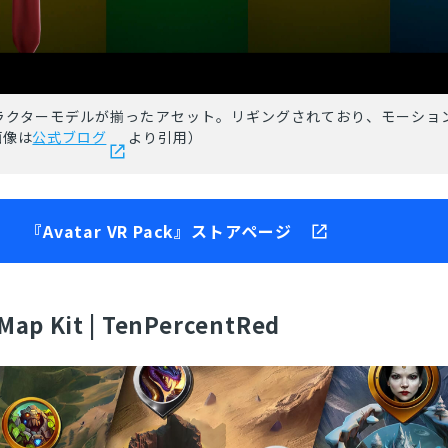
ラクターモデルが揃ったアセット。リギングされており、モーショ
画像は
公式ブログ
より引用）
『Avatar VR Pack』ストアページ
Map Kit | TenPercentRed