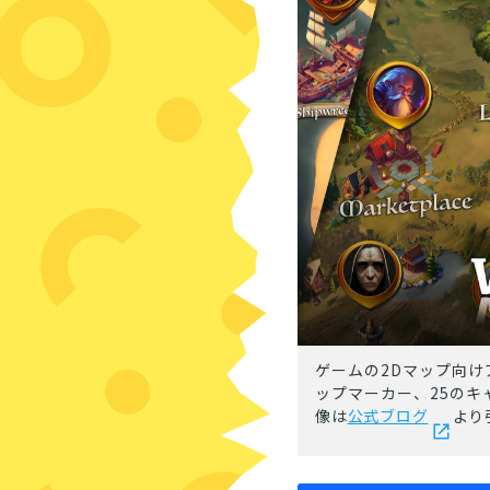
ゲームの2Dマップ向け
ップマーカー、25の
像は
公式ブログ
より