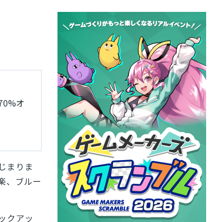
70%オ
はじまりま
楽、ブルー
がピックアッ