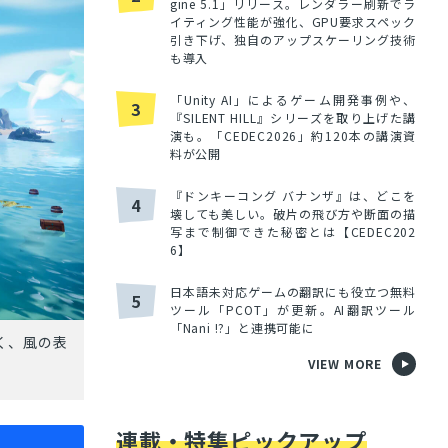
gine 5.1」リリース。レンダラー刷新でラ
イティング性能が強化、GPU要求スペック
引き下げ、独自のアップスケーリング技術
も導入
「Unity AI」によるゲーム開発事例や、
3
『SILENT HILL』シリーズを取り上げた講
演も。「CEDEC2026」約120本の講演資
料が公開
『ドンキーコング バナンザ』は、どこを
4
壊しても美しい。破片の飛び方や断面の描
写まで制御できた秘密とは【CEDEC202
6】
日本語未対応ゲームの翻訳にも役立つ無料
5
ツール「PCOT」が更新。AI翻訳ツール
「Nani !?」と連携可能に
く、風の表
VIEW MORE
連載・特集ピックアップ