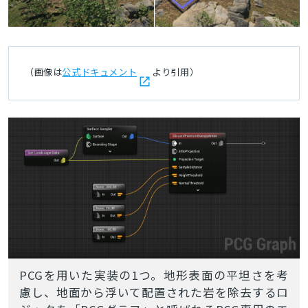
（画像は
公式ドキュメント
より引用）
PCGを用いた実装の1つ。地形表面の平坦さを考
慮し、地面から浮いて配置された岩を除去するロ