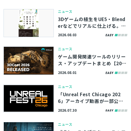
活用術を学べる「Unreal Engin
e Tokyo Dev Days 26’」、先
ニュース
着100名まで参加者募集中
3Dゲームの植生をUE5・Blend
erなどでリアルに仕上げる。書
籍『ゲーム背景のための植生環
2026.08.03
境のつくり方』、8/11（火）に
発売
ニュース
ゲーム開発関連ツールのリリー
ス・アップデートまとめ【202
6/8/1】
2026.08.01
ニュース
「Unreal Fest Chicago 202
6」アーカイブ動画が一部公
開。UE5.8の新機能やバージョ
2026.07.30
ン管理システム「Lore」の紹
介、モバイルゲームのパフォー
ニュース
マンス最適化解説など