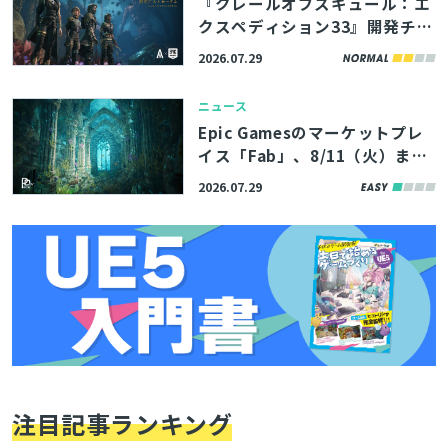
『クレールオブスキュール：エ
クスペディション33』開発チー
ムの講演資料4本が公開。シー
2026.07.29
ケンサーを愛するスタジオ代表
も登壇したポストモーテムイベ
ニュース
ント
Epic Gamesのマーケットプレ
イス「Fab」、8/11（火）まで
の期間限定で無料コンテンツを
2026.07.29
公開。アトランティスの遺跡を
イメージした環境アセットなど
3製品
注目記事ランキング