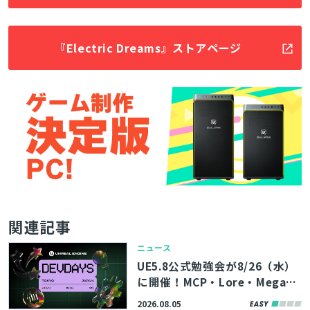
『Electric Dreams』ストアページ
とじる
関連記事
ニュース
UE5.8公式勉強会が8/26（水）
検索
に開催！MCP・Lore・MegaLi
ghtsなど、最新機能やツールの
2026.08.05