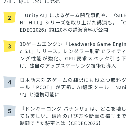
方』、8/11（火）に発売
「Unity AI」によるゲーム開発事例や、『SILE
2
NT HILL』シリーズを取り上げた講演も。「C
EDEC2026」約120本の講演資料が公開
3Dゲームエンジン「Leadwerks Game Engin
3
e 5.1」リリース。レンダラー刷新でライティ
ング性能が強化、GPU要求スペック引き下
げ、独自のアップスケーリング技術も導入
日本語未対応ゲームの翻訳にも役立つ無料ツ
4
ール「PCOT」が更新。AI翻訳ツール「Nani
!?」と連携可能に
『ドンキーコング バナンザ』は、どこを壊し
5
ても美しい。破片の飛び方や断面の描写まで
制御できた秘密とは【CEDEC2026】