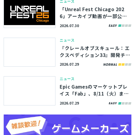
ニュース
「Unreal Fest Chicago 202
6」アーカイブ動画が一部公
開。UE5.8の新機能やバージョ
2026.07.30
ン管理システム「Lore」の紹
介、モバイルゲームのパフォー
ニュース
マンス最適化解説など
『クレールオブスキュール：エ
クスペディション33』開発チー
ムの講演資料4本が公開。シー
2026.07.29
ケンサーを愛するスタジオ代表
も登壇したポストモーテムイベ
ニュース
ント
Epic Gamesのマーケットプレ
イス「Fab」、8/11（火）まで
の期間限定で無料コンテンツを
2026.07.29
公開。アトランティスの遺跡を
イメージした環境アセットなど
3製品