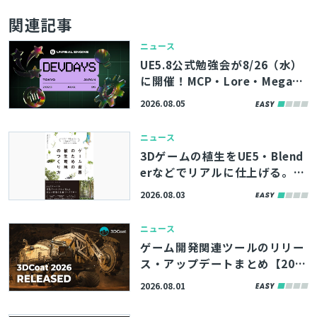
関連記事
ニュース
UE5.8公式勉強会が8/26（水）
に開催！MCP・Lore・MegaLi
ghtsなど、最新機能やツールの
2026.08.05
活用術を学べる「Unreal Engin
e Tokyo Dev Days 26’」、先
ニュース
着100名まで参加者募集中
3Dゲームの植生をUE5・Blend
erなどでリアルに仕上げる。書
籍『ゲーム背景のための植生環
2026.08.03
境のつくり方』、8/11（火）に
発売
ニュース
ゲーム開発関連ツールのリリー
ス・アップデートまとめ【202
6/8/1】
2026.08.01