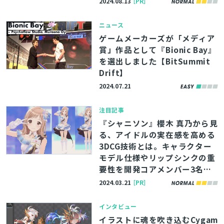
2024.08.13
［PR］
ニュース
ゲームメーカーズが「メディア
賞」作品として『Bionic Bay』
を選出しました【BitSummit
Drift】
2024.07.21
注目記事
『シャニソン』櫻木 真乃から見
る、アイドルの実在感を高める
3DCG技術とは。キャラクター
モデル仕様やリップシンクの重
要性を開発コアメンバー3名が
語る
2024.03.21
［PR］
インタビュー
イラストに魂を吹き込むCygam