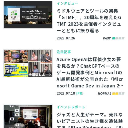
インタビュー
ミドルウェアとツールの祭典
「GTMF」。20周年を迎えたG
TMF 2023を主催者インタビュ
ーとともに振り返る
2023.07.26
注目記事
Azure OpenAIは探偵少女の夢
を見るか？ChatGPTベースの
ゲーム開発事例とMicrosoftの
AI最新技術が公開された『Micr
osoft Game Dev in Japan 20
23』全講演レポート
2023.07.18
［PR］
イベントレポート
ジャズと人生がテーマ。売れな
いピアニストの生き様を追体験
する『Blue Wednesday』【Bi