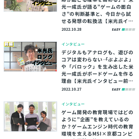
光一成氏が語る”ゲームの面白
さ”の判断基準と、今日から試
せる発想の転換法【米光氏イン
タビュー後編】
2022.10.28
インタビュー
デジタルもアナログも、遊びの
コアは変わらない――「ぷよぷよ」
や「バロック」を生み出した米
光一成氏がボードゲームを作る
理由【米光氏インタビュー前
編】
2022.10.27
インタビュー
ゲーム開発の教育現場ではどの
ように”企画”を教えているの
か？ゲームエンジン時代の教育
環境を支えるMSI×京都コンピ