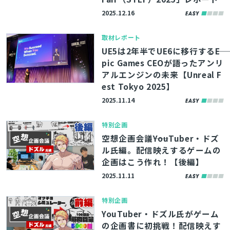
2025.12.16
取材レポート
UE5は2年半でUE6に移行する――E
pic Games CEOが語ったアンリ
アルエンジンの未来【Unreal F
est Tokyo 2025】
2025.11.14
特別企画
空想企画会議――YouTuber・ドズ
ル氏編。配信映えするゲームの
企画はこう作れ！【後編】
2025.11.11
特別企画
YouTuber・ドズル氏がゲーム
の企画書に初挑戦！配信映えす