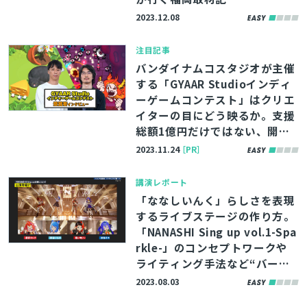
2023.12.08
注目記事
バンダイナムコスタジオが主催
する「GYAAR Studioインディ
ーゲームコンテスト」はクリエ
イターの目にどう映るか。支援
総額1億円だけではない、開発
者コミュニティとしての魅力を
2023.11.24
［PR］
紐解く
講演レポート
「ななしいんく」らしさを表現
するライブステージの作り方。
「NANASHI Sing up vol.1-Spa
rkle-」のコンセプトワークや
ライティング手法など“バーチ
ャルライブ制作の裏側”を徹底
2023.08.03
解剖！