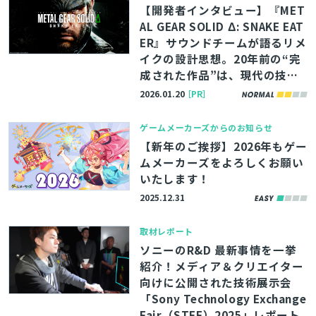
【開発者インタビュー】『MET
AL GEAR SOLID Δ: SNAKE EAT
ER』サウンドチームが語るリメ
イクの設計思想。20年前の“完
成された作品”は、現代の技術
でどう進化したのか
2026.01.20
［PR］
ゲームメーカーズからのお知らせ
【新年のご挨拶】2026年もゲー
ムメーカーズをよろしくお願い
いたします！
2025.12.31
取材レポート
ソニーのR&D 最新事情を一挙
紹介！メディア＆クリエイター
向けに公開された技術展示会
「Sony Technology Exchange
Fair（STEF）2025」レポート