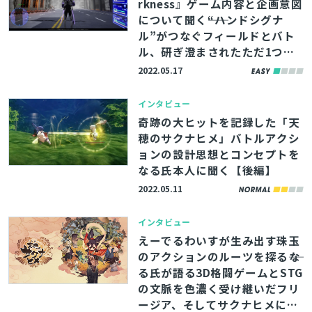
rkness』ゲーム内容と企画意図
について聞く――“ハンドシグナ
ル”がつなぐフィールドとバト
ル、研ぎ澄まされたただ1つの
コンセプトとは【前編】
2022.05.17
インタビュー
奇跡の大ヒットを記録した「天
穂のサクナヒメ」バトルアクシ
ョンの設計思想とコンセプトを
なる氏本人に聞く【後編】
2022.05.11
インタビュー
えーでるわいすが生み出す珠玉
のアクションのルーツを探る――な
る氏が語る3D格闘ゲームとSTG
の文脈を色濃く受け継いだフリ
ージア、そしてサクナヒメに至