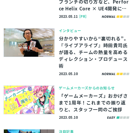
ブランチの切り方など、Perfor
ce Helix Core × UE4開発にお
けるバージョン管理の思想を聞
2023.05.11
［PR］
検索
く
インタビュー
分かりやすいから“裏切れる”。
『ライブアライブ』時田貴司氏
が語る、チームの熱量を高める
ディレクション・プロデュース
術
2023.05.10
ゲームメーカーズからのお知らせ
「ゲームメーカーズ」おかげさ
まで1周年！これまでの振り返
りと、スタッフ一同のご挨拶
2023.05.10
注目記事