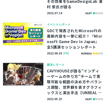
その効果をGameDesignLab 濱
村 崇氏が語る
2022.07.14
イベントレポート
GDCで発表されたMicrosoftの
最新内容を一挙に紹介！『Micr
osoft Game Dev in Japan』
全5講演セッションレポート
2022.06.30
［PR］
講演レポート
CAVYHOUSEが語る”インディ
ーゲームの作り方”――チームで実
現可能な範囲の決め方やバラン
ス調整、世界観を表すグラフィ
ックスと演出手法【UNREAL FE
ST 2022】
2022.05.25