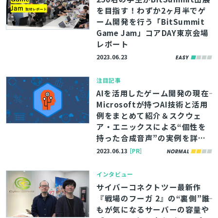
を目指す！わずか2ヶ月半でゲ
ーム開発を行う「BitSummit
Game Jam」コアDAY東京会場
レポート
2023.06.23
注目記事
AIを活用したゲーム開発の現在――
Microsoftが持つAI技術と活用
例をまとめて紹介＆スクウェ
ア・エニックスによる“個性を
持った合成音声”の実例を詳し
く解説
2023.06.13
［PR］
インタビュー
サイバーコネクトツー最新作
『戦場のフーガ 2』の“裏側”――誰
とじる
もが気になるサーバーの容量や