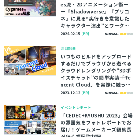
es流・2Dアニメーション術ー
ー『Shadowverse』『プリコ
ネ』に見る“奥行きを意識した
キャラクター演出”とワークフ
ローを徹底解説
2024.02.15
［PR］
注目記事
いつものビルドをアップロード
するだけでブラウザから遊べる
クラウドレンダリングや“3Dボ
イスチャット”の簡単実装――「Te
ncent Cloud」を実際に触って
みて気付いたこと
2023.12.12
［PR］
イベントレポート
「CEDEC+KYUSHU 2023」会場
の雰囲気をフォトレポートでお
届け！ゲームメーカーズ編集長
が行く福岡取材記