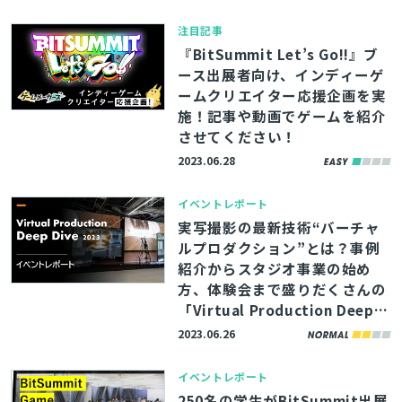
注目記事
『BitSummit Let’s Go!!』ブ
ース出展者向け、インディーゲ
ームクリエイター応援企画を実
施！記事や動画でゲームを紹介
させてください！
2023.06.28
イベントレポート
実写撮影の最新技術“バーチャ
ルプロダクション”とは？事例
紹介からスタジオ事業の始め
方、体験会まで盛りだくさんの
「Virtual Production Deep D
ive 2023」レポート
2023.06.26
イベントレポート
250名の学生がBitSummit出展