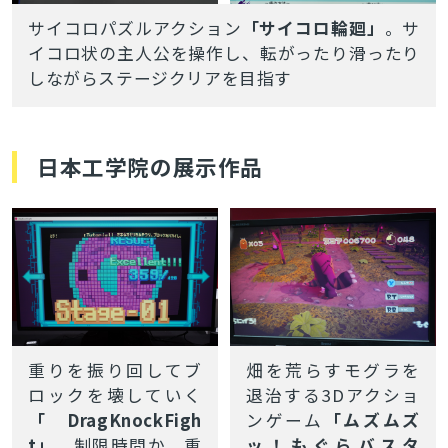
サイコロパズルアクション
「サイコロ輪廻」
。サ
イコロ状の主人公を操作し、転がったり滑ったり
しながらステージクリアを目指す
日本工学院の展示作品
重りを振り回してブ
畑を荒らすモグラを
ロックを壊していく
退治する3Dアクショ
「DragKnockFigh
ンゲーム
「ムズムズ
t」
。制限時間か、
重
ッ！もぐらバスタ