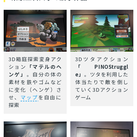
3D箱庭探索変身アク
3Dツタアクション
ション
「マテルのヘ
「PINOStruggl
ンゲ」
。
自分の体の
e」
。
ツタを利用した
素材を鉄やゴムなど
体当たりで敵を倒し
に变化（ヘンゲ）さ
ていく3Dアクション
せ、
マップ
を自由に
ゲーム
探索