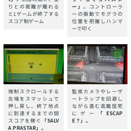
りとの距離が離れる
ー」
。
コントローラ
と1ゲームが終了する
ーの振動でモグラの
スコア制ゲーム
位置を把握しハンマ
ーで叩く
強制スクロールする
監視カメラや
レーザ
左端をスマッシュで
ートラップを回避し
押し戻し、終了地点
ながら進む高難度死
に到達するまでの間
にゲー
「ESCAP
スコアを稼ぐ
「SALV
E？」。
A PRASTAR」。