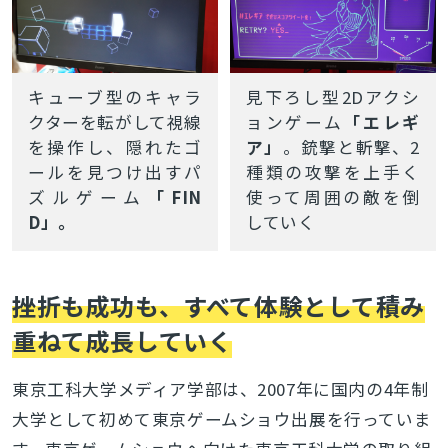
キューブ型のキャラ
見下ろし型2Dアクシ
クターを転がして視線
ョンゲーム
「エレギ
を操作し、隠れたゴ
ア」
。
銃撃と斬撃、2
ールを見つけ出すパ
種類の攻撃を上手く
ズルゲーム
「FIN
使って周囲の敵を倒
D」。
していく
挫折も成功も、すべて体験として積み
重ねて成長していく
東京工科大学メディア学部は、2007年に国内の4年制
大学として初めて東京ゲームショウ出展を行っていま