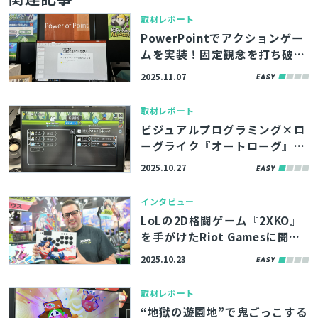
取材レポート
PowerPointでアクションゲー
ムを実装！固定観念を打ち破る
『Power of Point』の着想・
2025.11.07
開発経緯をインタビュー【TGS
2025】
取材レポート
ビジュアルプログラミング×ロ
ーグライク『オートローグ』試
遊レポ。戦闘自動化という独自
2025.10.27
スタイルを伝えるUI設計や演出
法【TGS2025】
インタビュー
LoLの2D格闘ゲーム『2XKO』
を手がけたRiot Gamesに聞
く、「いまの格闘ゲーム市場で
2025.10.23
遊んでもらえるゲーム」の作り
方【TGS2025】
取材レポート
“地獄の遊園地”で鬼ごっこする