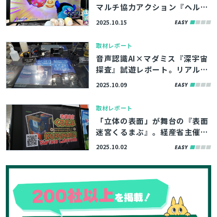
マルチ協力アクション『ヘルヘ
ル』。iGiで磨いた「面白さの
2025.10.15
本質」を捉えるゲームデザイン
の思考を訊いた【TGS2025】
取材レポート
音声認識AI×マダミス『深宇宙
探査』試遊レポート。リアルな
会話体験を生む実装手法・世界
2025.10.09
観の作り方を訊いた【TGS202
5】
取材レポート
「立体の表面」が舞台の『表面
迷宮くるまぶ』。経産省主催の
「創風」に採択されたネオ2Dア
2025.10.02
クションパズルを試遊&インタ
ビュー【TGS2025】