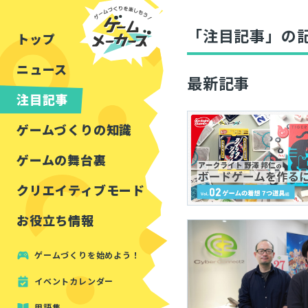
チュートリアル
インタビュー
フォートナイト
公開資料まとめ
「注目記事」の
トップ
ルールをつくる
講演レポート
マインクラフト
イベントレポート
ニュース
しくみをつくる
注目・定番の〇〇
最新記事
見た目を良くする
アセットレビュー
注目記事
ツール紹介
ゲームづくりの知識
周辺機器・ハードウェ
ゲームの舞台裏
クリエイティブモード
お役立ち情報
ゲームづくりを始めよう！
イベントカレンダー
用語集