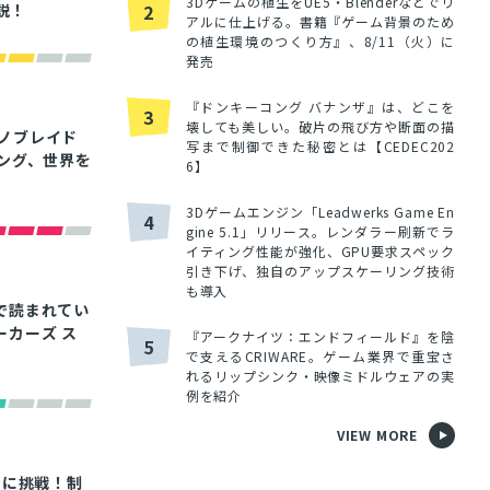
3Dゲームの植生をUE5・Blenderなどでリ
説！
2
アルに仕上げる。書籍『ゲーム背景のため
の植生環境のつくり方』、8/11（火）に
発売
『ドンキーコング バナンザ』は、どこを
3
壊しても美しい。破片の飛び方や断面の描
ゼノブレイド
写まで制御できた秘密とは【CEDEC202
ング、世界を
6】
3Dゲームエンジン「Leadwerks Game En
4
gine 5.1」リリース。レンダラー刷新でラ
イティング性能が強化、GPU要求スペック
引き下げ、独自のアップスケーリング技術
も導入
で読まれてい
カーズ ス
『アークナイツ：エンドフィールド』を陰
5
で支えるCRIWARE。ゲーム業界で重宝さ
れるリップシンク・映像ミドルウェアの実
例を紹介
VIEW MORE
ョンに挑戦！制