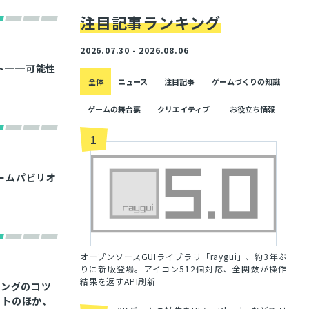
注目記事ランキング
2026.07.30 - 2026.08.06
ート──可能性
全体
ニュース
注目記事
ゲームづくりの知識
ゲームの舞台裏
クリエイティブ
お役立ち情報
1
ームパビリオ
オープンソースGUIライブラリ「raygui」、約3年ぶ
りに新版登場。アイコン512個対応、全関数が操作
結果を返すAPI刷新
ティングのコツ
イトのほか、