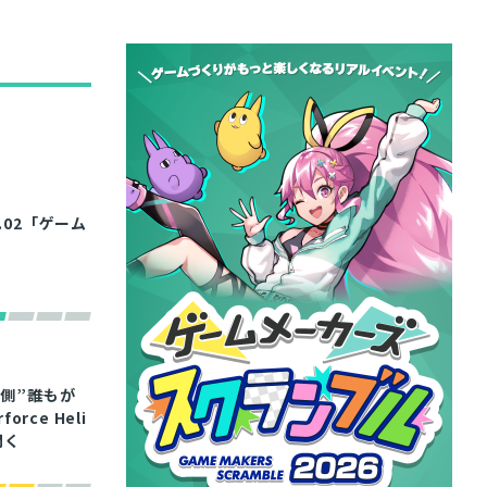
.02「ゲーム
”――誰もが
ce Heli
聞く