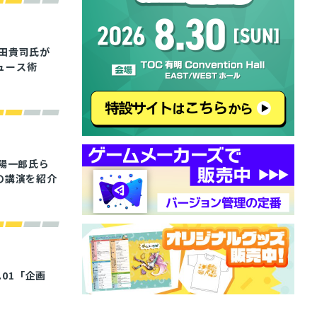
田貴司氏が
ュース術
宅陽一郎氏ら
の講演を紹介
.01「企画