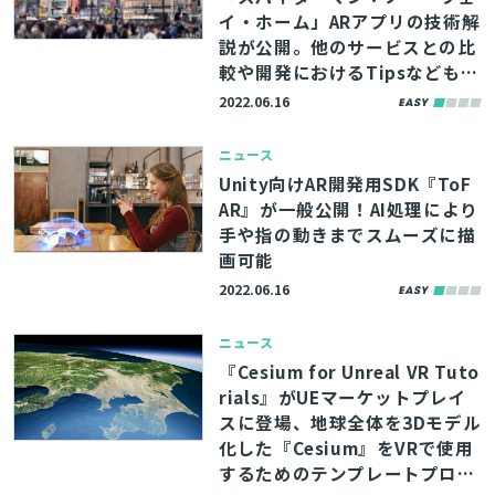
イ・ホーム」ARアプリの技術解
説が公開。他のサービスとの比
較や開発におけるTipsなども解
説
2022.06.16
ニュース
Unity向けAR開発用SDK『ToF
AR』が一般公開！AI処理により
手や指の動きまでスムーズに描
画可能
2022.06.16
ニュース
『Cesium for Unreal VR Tuto
rials』がUEマーケットプレイ
スに登場、地球全体を3Dモデル
化した『Cesium』をVRで使用
するためのテンプレートプロジ