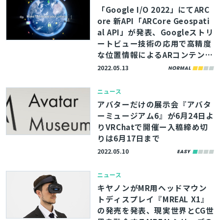
「Google I/O 2022」にてARC
ore 新API「ARCore Geospati
al API」が発表、Googleストリ
ートビュー技術の応用で高精度
な位置情報によるARコンテンツ
開発が可能に
2022.05.13
ニュース
アバターだけの展示会『アバタ
ーミュージアム6』が6月24日よ
りVRChatで開催ー入稿締め切
りは6月17日まで
2022.05.10
ニュース
キヤノンがMR用ヘッドマウン
トディスプレイ『MREAL X1』
の発売を発表、現実世界とCG世