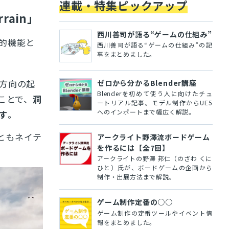
連載・特集ピックアップ
ain」
西川善司が語る“ゲームの仕組み”
的機能と
西川善司が語る“ゲームの仕組み”の記
事をまとめました。
方向の起
ゼロから分かるBlender講座
Blenderを初めて使う人に向けたチュ
ることで、
洞
ートリアル記事。モデル制作からUE5
へのインポートまで幅広く解説。
す
。
n）」ともネイテ
アークライト野澤流ボードゲーム
を作るには【全7回】
アークライトの野澤 邦仁（のざわ くに
ひと）氏が、ボードゲームの企画から
制作・出展方法まで解説。
ゲーム制作定番の○○
ゲーム制作の定番ツールやイベント情
報をまとめました。