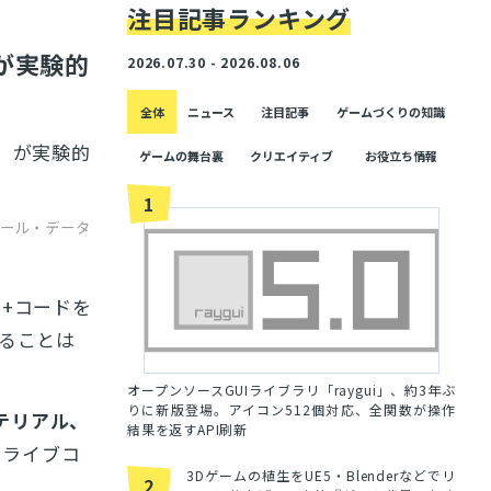
注目記事ランキング
」が実験的
2026.07.30 - 2026.08.06
全体
ニュース
注目記事
ゲームづくりの知識
」が実験的
ゲームの舞台裏
クリエイティブ
お役立ち情報
1
のツール・データ
+コードを
ることは
オープンソースGUIライブラリ「raygui」、約3年ぶ
りに新版登場。アイコン512個対応、全関数が操作
テリアル、
結果を返すAPI刷新
、ライブコ
3Dゲームの植生をUE5・Blenderなどでリ
2