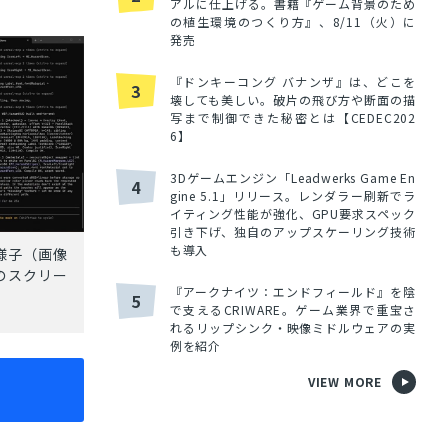
アルに仕上げる。書籍『ゲーム背景のため
の植生環境のつくり方』、8/11（火）に
発売
『ドンキーコング バナンザ』は、どこを
3
壊しても美しい。破片の飛び方や断面の描
写まで制御できた秘密とは【CEDEC202
6】
3Dゲームエンジン「Leadwerks Game En
4
gine 5.1」リリース。レンダラー刷新でラ
イティング性能が強化、GPU要求スペック
引き下げ、独自のアップスケーリング技術
も導入
る様子（画像
のスクリー
『アークナイツ：エンドフィールド』を陰
5
で支えるCRIWARE。ゲーム業界で重宝さ
れるリップシンク・映像ミドルウェアの実
例を紹介
VIEW MORE