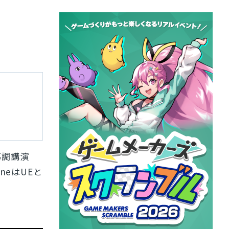
の基調講演
ineはUEと