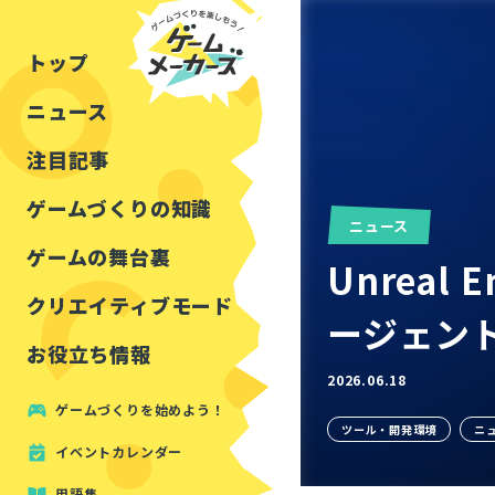
チュートリアル
インタビュー
フォートナイト
公開資料まとめ
トップ
ルールをつくる
講演レポート
マインクラフト
イベントレポート
ニュース
しくみをつくる
注目・定番の〇〇
見た目を良くする
アセットレビュー
注目記事
ツール紹介
ゲームづくりの知識
ニュース
周辺機器・ハードウェ
ゲームの舞台裏
Unreal
クリエイティブモード
ージェント
お役立ち情報
2026.06.18
ゲームづくりを始めよう！
ツール・開発環境
ニ
イベントカレンダー
用語集