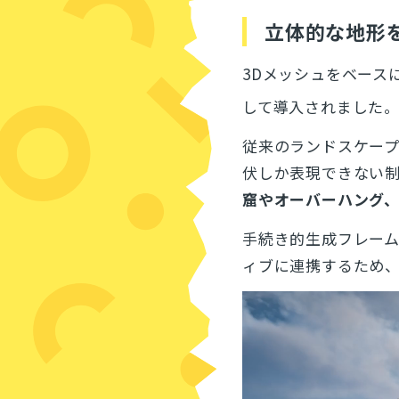
立体的な地形を
3Dメッシュをベース
して導入されました
従来のランドスケー
伏しか表現できない制約
窟やオーバーハング
手続き的生成フレー
ィブに連携するため