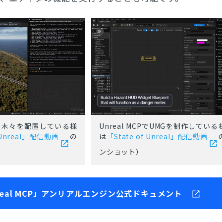
用して木々を配置している様
Unreal MCPでUMGを制作してい
f Unreal」配信動画
の
は
「State of Unreal」配信動画
ンショット）
real MCP」アンリアルエンジン公式ドキュメント