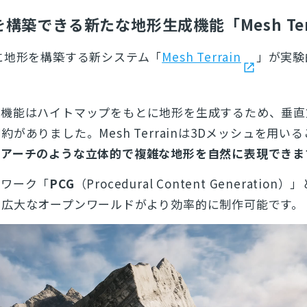
とじる
構築できる新たな地形生成機能「Mesh Terr
検索
に地形を構築する新システム「
Mesh Terrain
」が実験
。
プ機能はハイトマップをもとに地形を生成するため、垂直
がありました。Mesh Terrainは3Dメッシュを用い
、アーチのような立体的で複雑な地形を自然に表現できま
ムワーク「
PCG
（Procedural Content Generatio
、広大なオープンワールドがより効率的に制作可能です。