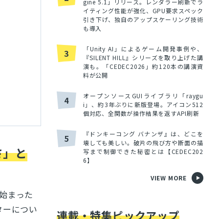
gine 5.1」リリース。レンダラー刷新でラ
イティング性能が強化、GPU要求スペック
引き下げ、独自のアップスケーリング技術
も導入
「Unity AI」によるゲーム開発事例や、
3
『SILENT HILL』シリーズを取り上げた講
演も。「CEDEC2026」約120本の講演資
料が公開
オープンソースGUIライブラリ「raygu
4
i」、約3年ぶりに新版登場。アイコン512
個対応、全関数が操作結果を返すAPI刷新
『ドンキーコング バナンザ』は、どこを
5
壊しても美しい。破片の飛び方や断面の描
さ」と
写まで制御できた秘密とは【CEDEC202
6】
VIEW MORE
始まった
ターについ
連載・特集ピックアップ