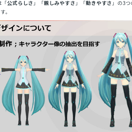
は「
公式らしさ
」「
親しみやすさ
」「
動きやすさ
」の3つ
とじる
です。
検索