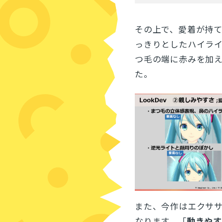
その上で、愛着が持
っきりとしたハイラ
つ毛の端に赤みを加
た。
また、今作はエクサ
なります。「
動きや