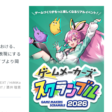
』における、
表現にする
イブより岡
TEXT / HiMiKo
IT / 酒井 理恵