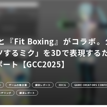
『Fit Boxing』がコラ
ツするミク」を3Dで表現する
ア
ート【GCC2025】
事
ゲームの舞台裏
講演レポート
3DCG
GAME CREATORS CONFE
モデリング
講演レポート