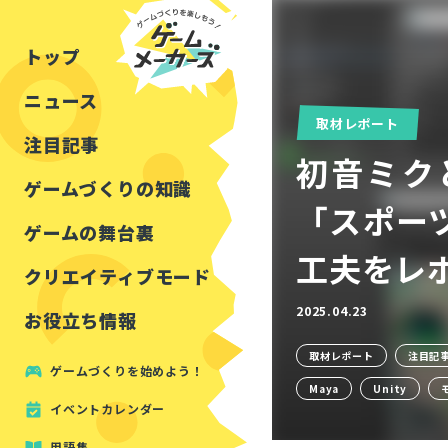
チュートリアル
インタビュー
フォートナイト
公開資料まとめ
トップ
ルールをつくる
講演レポート
マインクラフト
イベントレポート
ニュース
しくみをつくる
注目・定番の〇〇
取材レポート
見た目を良くする
アセットレビュー
注目記事
初音ミクと
ツール紹介
ゲームづくりの知識
「スポー
周辺機器・ハードウェ
ゲームの舞台裏
工夫をレポ
クリエイティブモード
2025.04.23
お役立ち情報
取材レポート
注目記
ゲームづくりを始めよう！
Maya
Unity
イベントカレンダー
用語集