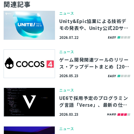
関連記事
ニュース
Unity&Epic協業による技術デ
モの発表や、Unity公式2Dサン
プルゲーム『Bunny Blitz』の
2026.07.22
リリースも。「Unite Seoul 20
26」基調講演のアーカイブが公
ニュース
開中
ゲーム開発関連ツールのリリー
ス・アップデートまとめ【202
6/5/23】
2026.05.23
ニュース
UE6で採用予定のプログラミン
グ言語「Verse」、最新の仕様
書が公開中。Live Variablesや
2026.03.23
後方互換性など新仕様が明らか
に
ニュース