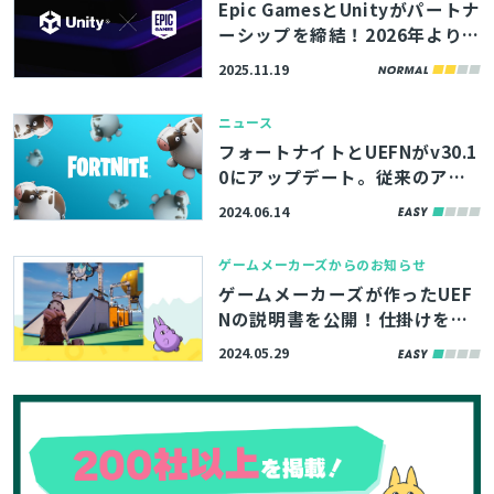
Epic GamesとUnityがパートナ
ーシップを締結！2026年より
『フォートナイト』でUnityゲ
2025.11.19
ームを公開可能に。またUnity
の決済管理システムがUEをサポ
ニュース
ート
フォートナイトとUEFNがv30.1
0にアップデート。従来のアク
ターとは異なるオブジェクト構
2024.06.14
成システム「Scene Graph」が
実験的機能として導入
ゲームメーカーズからのお知らせ
ゲームメーカーズが作ったUEF
Nの説明書を公開！仕掛けを組
み合わせたギミックの作成手順
2024.05.29
などを解説【ゲームメーカーズ
スクランブル2024】