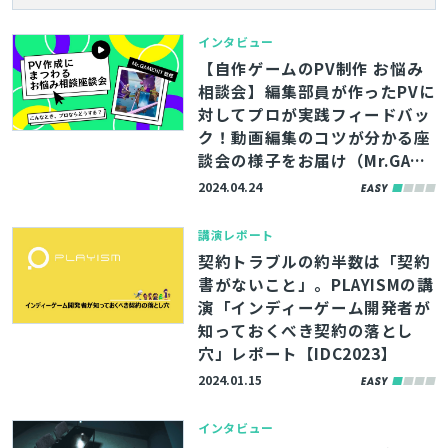
インタビュー
【自作ゲームのPV制作 お悩み
相談会】編集部員が作ったPVに
対してプロが実践フィードバッ
ク！動画編集のコツが分かる座
談会の様子をお届け（Mr.GAME
HIT監修）
2024.04.24
講演レポート
契約トラブルの約半数は「契約
書がないこと」。PLAYISMの講
演「インディーゲーム開発者が
知っておくべき契約の落とし
穴」レポート【IDC2023】
2024.01.15
インタビュー