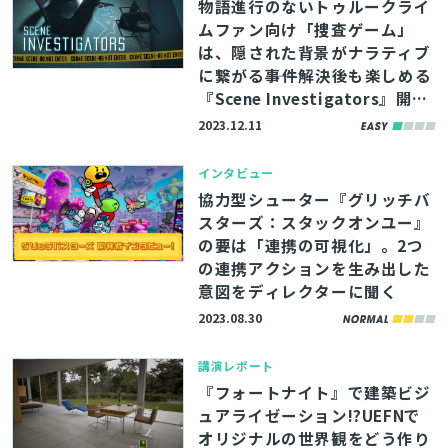
物語進行のないトゥルークライ
ムファン向け「捜査ゲーム」
は、隠された背景がナラティブ
に繋がる――事件解決後も楽しめる
『Scene Investigators』開発
者インタビュー
2023.12.11
インタビュー
協力型シューター『グリッチバ
スターズ：スタックオンユー』
の要は「連携の可視化」。2つ
の連携アクションを生み出した
意図をディレクターに聞く
2023.08.30
講演レポート
『フォートナイト』で建築ビジ
ュアライゼーション!?UEFNで
オリジナルの世界観をどう作り