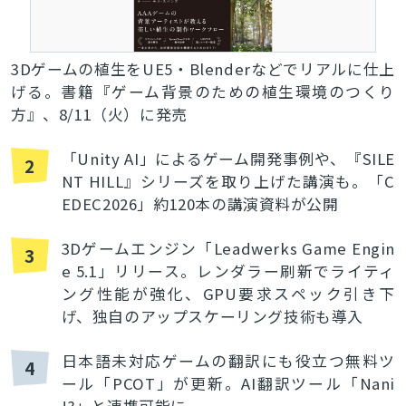
3Dゲームの植生をUE5・Blenderなどでリアルに仕上
げる。書籍『ゲーム背景のための植生環境のつくり
方』、8/11（火）に発売
とじる
「Unity AI」によるゲーム開発事例や、『SILE
2
NT HILL』シリーズを取り上げた講演も。「C
検索
EDEC2026」約120本の講演資料が公開
3Dゲームエンジン「Leadwerks Game Engin
3
e 5.1」リリース。レンダラー刷新でライティ
ング性能が強化、GPU要求スペック引き下
げ、独自のアップスケーリング技術も導入
日本語未対応ゲームの翻訳にも役立つ無料ツ
4
ール「PCOT」が更新。AI翻訳ツール「Nani