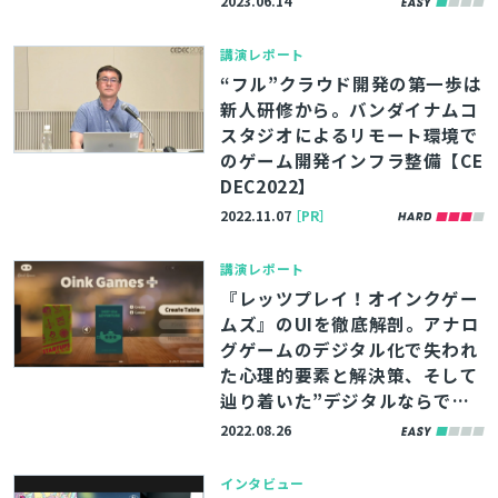
2023.06.14
講演レポート
“フル”クラウド開発の第一歩は
新人研修から。バンダイナムコ
スタジオによるリモート環境で
のゲーム開発インフラ整備【CE
DEC2022】
2022.11.07
［PR］
講演レポート
『レッツプレイ！オインクゲー
ムズ』のUIを徹底解剖。アナロ
グゲームのデジタル化で失われ
た心理的要素と解決策、そして
辿り着いた”デジタルならで
は”の面白さ【CEDEC2022】
2022.08.26
インタビュー