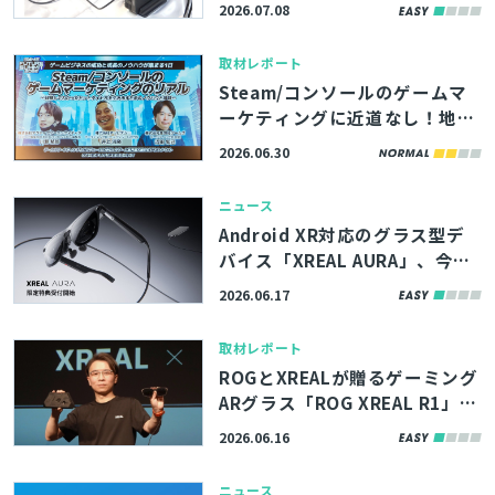
X」＆約1.6kgの軽量eGPUドッ
2026.07.08
ク「GPD G2」8月発売！MCIO
8i対応で高速通信を実現
取材レポート
Steam/コンソールのゲームマ
ーケティングに近道なし！地道
な手法や海外向け施策も紹介さ
2026.06.30
れた講演をレポート【GAME FU
TURE SUMMIT 2026】
ニュース
Android XR対応のグラス型デ
バイス「XREAL AURA」、今年
秋に発売予定。Unityでのサポ
2026.06.17
ートも併せて発表
取材レポート
ROGとXREALが贈るゲーミング
ARグラス「ROG XREAL R1」予
約販売スタート！世界初の240
2026.06.16
Hz対応で滑らかなゲーム体験を
実現
ニュース