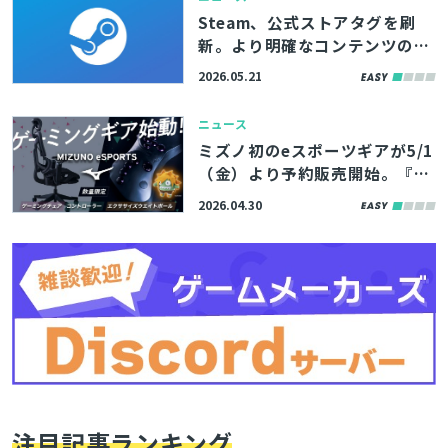
Steam、公式ストアタグを刷
新。より明確なコンテンツの分
類のため、タグの追加・削除・
2026.05.21
修正が実施
とじる
ニュース
ミズノ初のeスポーツギアが5/1
（金）より予約販売開始。『ス
検索
ト6』コラボのゲーミングチェ
2026.04.30
ア・レバーレスアケコンなど
注目記事ランキング