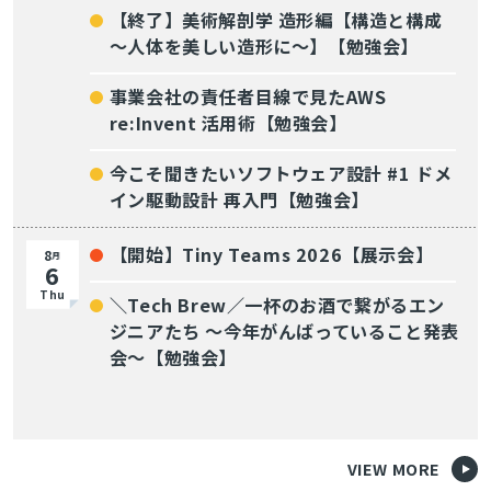
【終了】美術解剖学 造形編【構造と構成
～人体を美しい造形に～】【勉強会】
事業会社の責任者目線で見たAWS
re:Invent 活用術【勉強会】
今こそ聞きたいソフトウェア設計 #1 ドメ
イン駆動設計 再入門【勉強会】
【開始】Tiny Teams 2026【展示会】
8
月
6
Thu
＼Tech Brew／一杯のお酒で繋がるエン
ジニアたち 〜今年がんばっていること発表
会〜【勉強会】
VIEW MORE