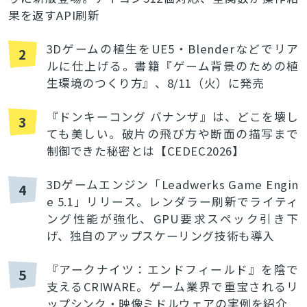
果を返すAPI刷新
3Dゲームの植生をUE5・Blenderなどでリア
2
ルに仕上げる。書籍『ゲーム背景のための植
生環境のつくり方』、8/11（火）に発売
『ドンキーコング バナンザ』は、どこを壊し
3
ても美しい。破片の飛び方や断面の描写まで
制御できた秘密とは【CEDEC2026】
3Dゲームエンジン「Leadwerks Game Engin
4
e 5.1」リリース。レンダラー刷新でライティ
ング性能が強化、GPU要求スペック引き下
げ、独自のアップスケーリング技術も導入
『アークナイツ：エンドフィールド』を陰で
5
支えるCRIWARE。ゲーム業界で重宝されるリ
ップシンク・映像ミドルウェアの実例を紹介