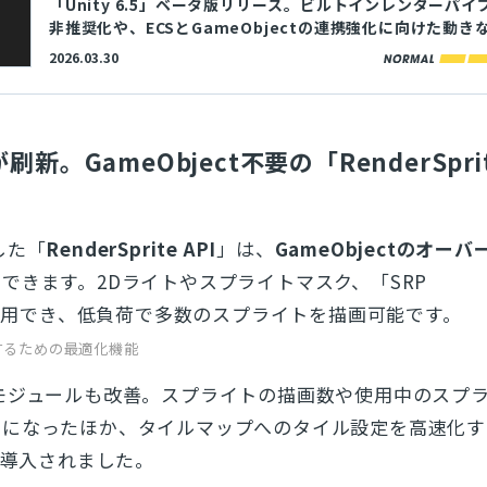
「Unity 6.5」ベータ版リリース。ビルトインレンダーパイ
非推奨化や、ECSとGameObjectの連携強化に向けた動き
2026.03.30
刷新。GameObject不要の「RenderSpri
した「
RenderSprite API
」は、
GameObjectのオー
画
できます。2Dライトやスプライトマスク、「SRP
」と併用でき、低負荷で多数のスプライトを描画可能です。
するための最適化機能
モジュールも改善。スプライトの描画数や使用中のスプ
うになったほか、タイルマップへのタイル設定を高速化す
導入されました。