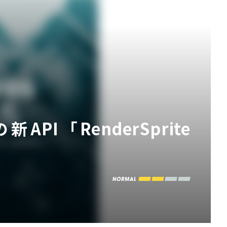
API「RenderSprite