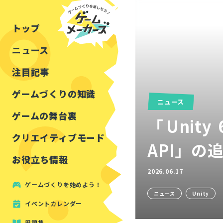
チュートリアル
インタビュー
フォートナイト
公開資料まとめ
トップ
ルールをつくる
講演レポート
マインクラフト
イベントレポート
ニュース
しくみをつくる
注目・定番の〇〇
見た目を良くする
アセットレビュー
注目記事
ツール紹介
ゲームづくりの知識
ニュース
周辺機器・ハードウェ
ゲームの舞台裏
「Unity
クリエイティブモード
API」の
お役立ち情報
2026.06.17
ゲームづくりを始めよう！
ニュース
Unity
イベントカレンダー
用語集