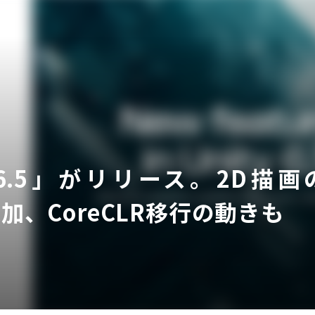
ア
 6.5」がリリース。2D描画の新
追加、CoreCLR移行の動きも