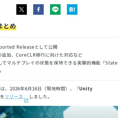
まとめ
pported Releaseとして公開
Iの追加、CoreCLR移行に向けた対応など
でマルチプレイの状態を保持できる実験的機能「Statef
も
s
は、2026年6月16日（現地時間）、「
Unity
を
リリース
しました。