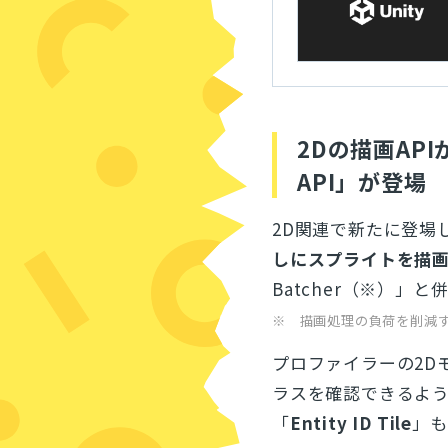
2Dの描画APIが
API」が登場
2D関連で新たに登場
しにスプライトを描
Batcher（※）
※ 描画処理の負荷を削減
プロファイラーの2D
ラスを確認できるよ
「
Entity ID Tile
」も