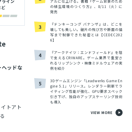
プライン
アルに仕上げる。書籍『ゲーム背景のため
の植生環境のつくり方』、8/11（火）に
など
発売
『ドンキーコング バナンザ』は、どこを
3
壊しても美しい。破片の飛び方や断面の描
写まで制御できた秘密とは【CEDEC202
6】
te
『アークナイツ：エンドフィールド』を陰
4
で支えるCRIWARE。ゲーム業界で重宝さ
れるリップシンク・映像ミドルウェアの実
バーヘッドな
例を紹介
3Dゲームエンジン「Leadwerks Game En
5
gine 5.1」リリース。レンダラー刷新でラ
イティング性能が強化、GPU要求スペック
引き下げ、独自のアップスケーリング技術
も導入
ライトアト
VIEW MORE
る