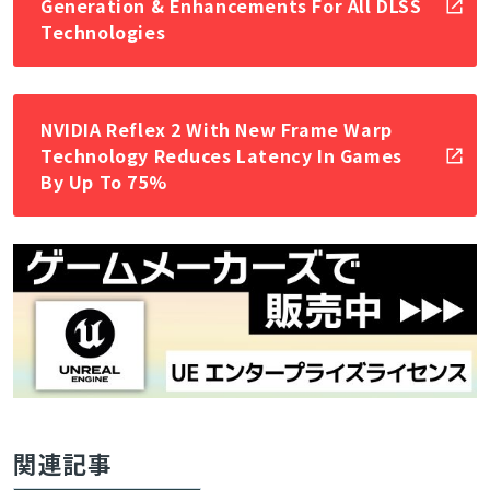
Generation & Enhancements For All DLSS
Technologies
NVIDIA Reflex 2 With New Frame Warp
Technology Reduces Latency In Games
By Up To 75%
関連記事