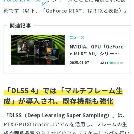
術です（以下、「GeForce RTX™」はRTXと表記）。
関連記事
ニュース
NVIDIA、GPU「GeForc
e RTX™ 50」シリーズ
を発表。「RTX 5070」
2025.01.07
「RTX 5070 Ti」「RT
X 5080」「RTX 509
0」の4モデル展開で、
1/30から順次発売
「DLSS 4」では「マルチフレーム生
成」が導入され、既存機能も強化
「DLSS（Deep Learning Super Sampling）」
は、
RTX GPUのTensorコアでAIを活用し、フレームの生
成や画像品質の向上などのアップスケーリングを行い