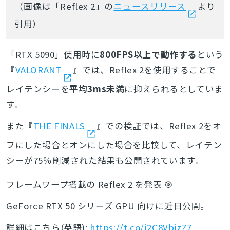
（画像は「Reflex 2」の
ニュースリリース
より
引用）
「RTX 5090」使用時に
800FPS以上で動作する
という
『
VALORANT
』では、Reflex 2を使用することで
レイテンシーを
平均3ms未満
に抑えられるとしていま
す。
また
『
THE FINALS
』での検証では、Reflex 2をオ
フにした場合とオンにした場合を比較して、レイテン
シーが75％削減された結果も公開されています。
フレームワープ搭載の Reflex 2 を発表 🎯
とじる
GeForce RTX 50 シリーズ GPU 向けに近日公開。
詳細はこちら(英語):
https://t.co/i2C8VbjzZ7