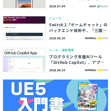
6/7/4】
2026.07.04
ニュース
Switch 2「ゲームチャット」の
バックエンド技術や、『三國志
覇道』チャットのリアルタイム
2026.06.29
翻訳実装など。「AWS Summit
Japan 2026」講演資料が公開
ツール・開発環境
プログラミング支援AIツール
「GitHub Copilot」、アプリ
版が正式リリース。Windows/
2026.06.19
macOS/Linux向けに提供開始