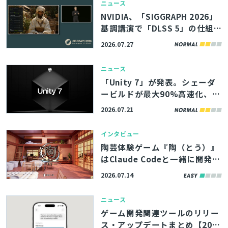
ニュース
NVIDIA、「SIGGRAPH 2026」
基調講演で「DLSS 5」の仕組
みを解説。制作者が生成結果を
2026.07.27
調整できる機能も披露
ニュース
「Unity 7」が発表。シェーダ
ービルドが最大90%高速化、U
nity 6から再構築なしで移行可
2026.07.21
能
インタビュー
陶芸体験ゲーム『陶（とう）』
はClaude Codeと一緒に開発。
2日でAIがコアを実装し、自身
2026.07.14
はUI設計やBP制御の映像演出に
集中【第25回UE5ぷちコン受賞
ニュース
者インタビュー】
ゲーム開発関連ツールのリリー
ス・アップデートまとめ【202