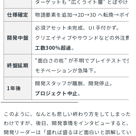
ターゲットも “広くライト層” とぼやけて
仕様確定
物語要素を追加→2D→3D へ転換→ボイ
必須アセット未完成、UI 手付かず。
開発中盤
クリエイティブやサウンドなどの外注費も
工数300％超過
。
“面白さの核” が不明でプレイテストで失
終盤延期
モチベーションが急降下。
開発スタッフが離脱、開発停止。
1年後
プロジェクト中止
。
このように、なんとも悲しい終わり方をしてしまった
わけですが、後日、開発事情をインタビューすると、
開発リーダーは「盛れば盛るほど面白いと誤解してい