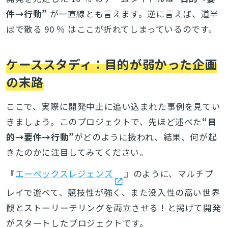
件→行動”
が一直線とも言えます。逆に言えば、道半
ばで散る 90 ％ はここが折れてしまっているのです。
検索
ケーススタディ：目的が弱かった企画
の末路
ここで、実際に開発中止に追い込まれた事例を見てい
きましょう。このプロジェクトで、先ほど述べた
“目
的→要件→行動”
がどのように扱われ、結果、何が起
きたのかに注目してみてください。
『
エーペックスレジェンズ
』
のように、マルチプ
レイで遊べて、競技性が強く、また没入性の高い世界
観とストーリーテリングを両立させる！と掲げて開発
がスタートしたプロジェクトです。