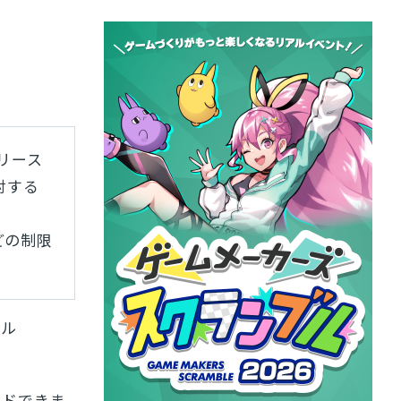
リリース
対する
どの制限
ール
ードできま