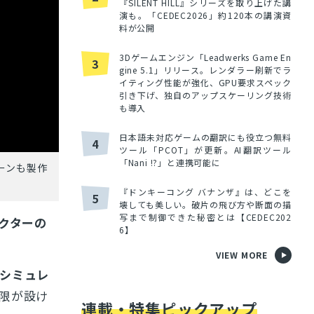
『SILENT HILL』シリーズを取り上げた講
演も。「CEDEC2026」約120本の講演資
料が公開
3Dゲームエンジン「Leadwerks Game En
3
gine 5.1」リリース。レンダラー刷新でラ
イティング性能が強化、GPU要求スペック
引き下げ、独自のアップスケーリング技術
も導入
日本語未対応ゲームの翻訳にも役立つ無料
4
ツール「PCOT」が更新。AI翻訳ツール
「Nani !?」と連携可能に
ーンも製作
『ドンキーコング バナンザ』は、どこを
5
壊しても美しい。破片の飛び方や断面の描
写まで制御できた秘密とは【CEDEC202
クターの
6】
VIEW MORE
シミュレ
限が設け
連載・特集ピックアップ