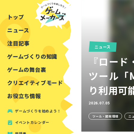
チュートリアル
インタビュー
フォートナイト
公開資料まとめ
トップ
ルールをつくる
講演レポート
マインクラフト
イベントレポート
ニュース
しくみをつくる
注目・定番の〇〇
見た目を良くする
アセットレビュー
注目記事
ニュース
ツール紹介
ゲームづくりの知識
『ロード
周辺機器・ハードウェ
ゲームの舞台裏
ツール「
クリエイティブモード
り利用可
お役立ち情報
2026.07.05
ゲームづくりを始めよう！
ツール・開発環境
ニ
イベントカレンダー
用語集