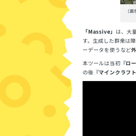
（画
「Massive」
は、
大
す。生成した群衆は
ーデータを使うなど
本ツールは当初
『ロ
の後
『マインクラフト