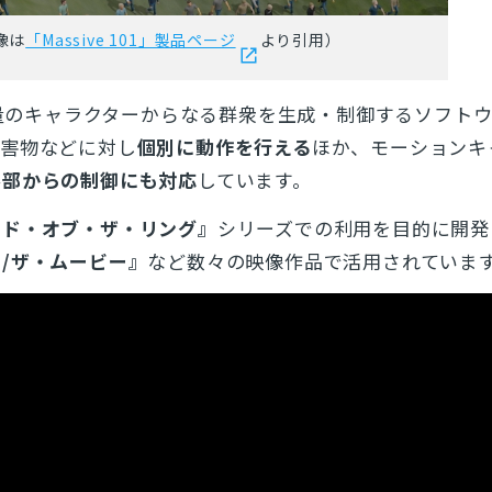
像は
「Massive 101」製品ページ
より引用）
量のキャラクターからなる群衆を生成・制御するソフト
障害物などに対し
個別に動作を行える
ほか、モーションキ
外部からの制御にも対応
しています。
ード・オブ・ザ・リング』
シリーズでの利用を目的に開発
/ザ・ムービー』
など数々の映像作品で活用されていま