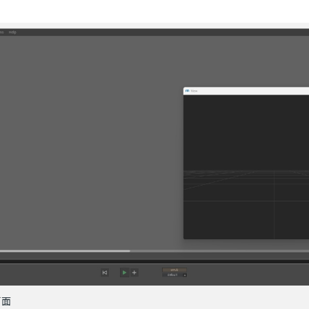
とじる
検索
画面