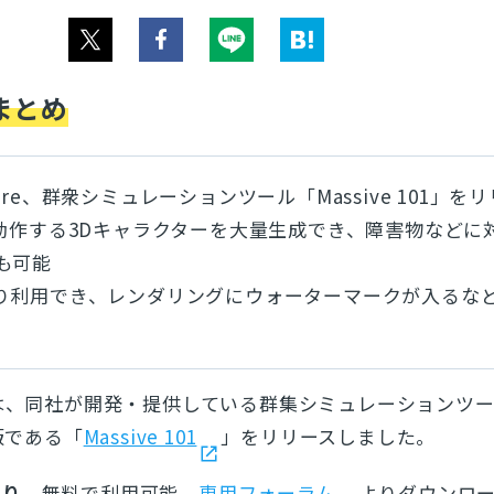
まとめ
ftware、群衆シミュレーションツール「Massive 101」を
律動作する3Dキャラクターを大量生成でき、障害物などに
も可能
り利用でき、レンダリングにウォーターマークが入るな
は、同社が開発・提供している群集シミュレーションツ
版である
「
Massive 101
」
をリリースしました。
限り
、無料で利用可能。
専用フォーラム
よりダウンロ