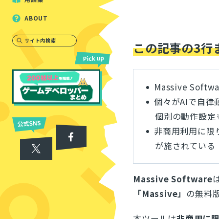
ABOUT
サイト内検索
この記事の3行
Massive So
個々がAIで自
個別の動作設定
非商用利用に限
が施されている
Massive Software
「Massive」
の無料
本ツールは
非商用に