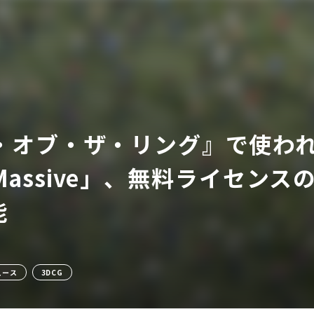
・オブ・ザ・リング』で使わ
ア
Massive」、無料ライセン
能
ュース
3DCG