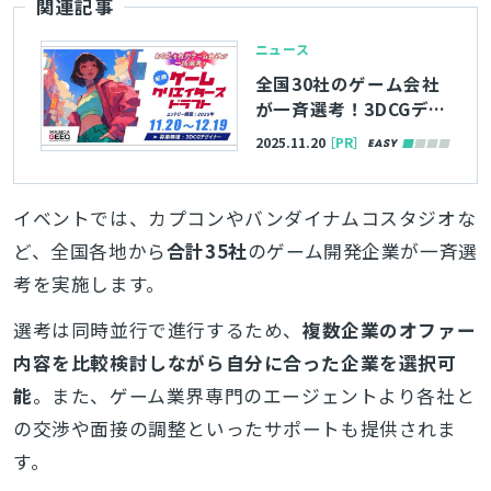
関連記事
ニュース
全国30社のゲーム会社
が一斉選考！3DCGデザ
イナー向け求人イベン
2025.11.20
［PR］
ト「経験者版 ゲームク
リエイターズドラフ
ト」応募は12/19（金）
イベントでは、カプコンやバンダイナムコスタジオな
まで
ど、全国各地から
合計35社
のゲーム開発企業が一斉選
考を実施します。
選考は同時並行で進行するため、
複数企業のオファー
内容を比較検討しながら自分に合った企業を選択可
能
。また、ゲーム業界専門のエージェントより各社と
の交渉や面接の調整といったサポートも提供されま
す。