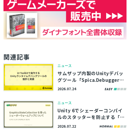
関連記事
ニュース
サムザップ内製のUnityデバッ
グツール「Spica.Debugger」
はUI Toolkitで構築。高い拡張
2026.07.24
性を実現した内部実装をブログ
で解説
ニュース
Unity 6でシェーダーコンパイ
ルのスタッターを防止する「Gr
aphicsStateCollection」の活
2026.07.22