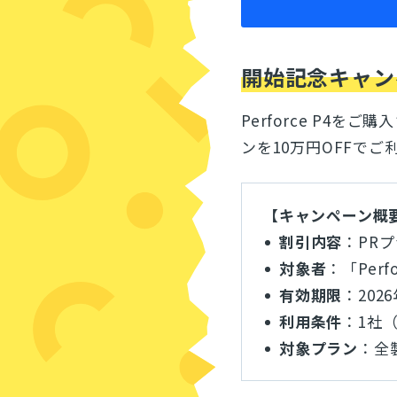
開始記念キャン
Perforce P4
ンを10万円OFFで
【キャンペーン概
割引内容
：PR
対象者
：「Perf
有効期限
：202
利用条件
：1社
対象プラン
：全