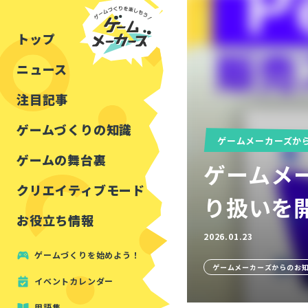
チュートリアル
インタビュー
フォートナイト
公開資料まとめ
トップ
ルールをつくる
講演レポート
マインクラフト
イベントレポート
ニュース
しくみをつくる
注目・定番の〇〇
見た目を良くする
アセットレビュー
注目記事
ツール紹介
ゲームづくりの知識
ゲームメーカーズか
周辺機器・ハードウェ
ゲームの舞台裏
ゲームメー
クリエイティブモード
り扱いを
お役立ち情報
2026.01.23
ゲームづくりを始めよう！
ゲームメーカーズからのお
イベントカレンダー
用語集