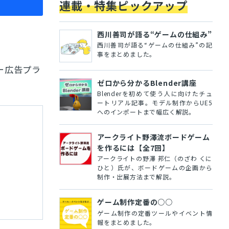
連載・特集ピックアップ
西川善司が語る“ゲームの仕組み”
西川善司が語る“ゲームの仕組み”の記
事をまとめました。
ナー広告プラ
ゼロから分かるBlender講座
Blenderを初めて使う人に向けたチュ
ートリアル記事。モデル制作からUE5
へのインポートまで幅広く解説。
アークライト野澤流ボードゲーム
を作るには【全7回】
アークライトの野澤 邦仁（のざわ くに
ひと）氏が、ボードゲームの企画から
制作・出展方法まで解説。
ゲーム制作定番の○○
ゲーム制作の定番ツールやイベント情
報をまとめました。