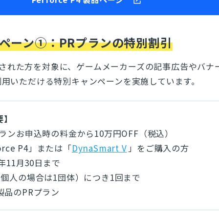
とじる
検索
ペーン①：PRプランの特別割引
をご購入された方を対象に、ゲームメーカーズの記事広告やバ
ご利用いただける特別キャンペーンを実施しています。
要】
プランお申込時の料金から10万円OFF（税込）
orce P4」または「
DynaSmart V
」をご購入の方
6年11月30日まで
（個人の場合は1団体）につき1回まで
製品のPRプラン