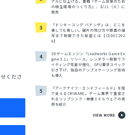
アルに仕上げる。書籍『ゲーム背景のため
の植生環境のつくり方』、8/11（火）に
発売
『ドンキーコング バナンザ』は、どこを
3
壊しても美しい。破片の飛び方や断面の描
写まで制御できた秘密とは【CEDEC202
6】
3Dゲームエンジン「Leadwerks Game En
4
gine 5.1」リリース。レンダラー刷新でラ
イティング性能が強化、GPU要求スペック
引き下げ、独自のアップスケーリング技術
も導入
わせくださ
『アークナイツ：エンドフィールド』を陰
5
で支えるCRIWARE。ゲーム業界で重宝さ
れるリップシンク・映像ミドルウェアの実
例を紹介
VIEW MORE