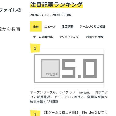
注目記事ランキング
ファイルの
2026.07.30 - 2026.08.06
全体
ニュース
注目記事
ゲームづくりの知識
発から数百
ゲームの舞台裏
クリエイティブ
お役立ち情報
1
オープンソースGUIライブラリ「raygui」、約3年ぶ
りに新版登場。アイコン512個対応、全関数が操作
結果を返すAPI刷新
3Dゲームの植生をUE5・Blenderなどでリ
2