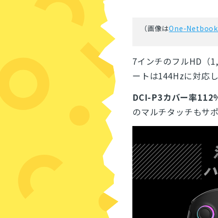
（画像は
One-Netbo
7インチのフルHD（1
ートは144Hzに対応
DCI-P3カバー率11
のマルチタッチもサ