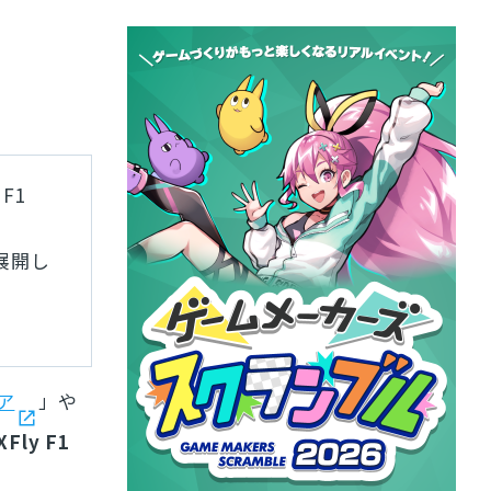
F1
を展開し
トア
」や
Fly F1