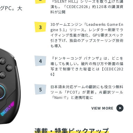
『SILENT HILL』シリーズを取り上げた講
演も。「CEDEC2026」約120本の講演資
ングPC。大
料が公開
3Dゲームエンジン「Leadwerks Game En
3
gine 5.1」リリース。レンダラー刷新でラ
イティング性能が強化、GPU要求スペック
引き下げ、独自のアップスケーリング技術
も導入
『ドンキーコング バナンザ』は、どこを
4
壊しても美しい。破片の飛び方や断面の描
写まで制御できた秘密とは【CEDEC202
6】
日本語未対応ゲームの翻訳にも役立つ無料
5
ツール「PCOT」が更新。AI翻訳ツール
「Nani !?」と連携可能に
VIEW MORE
連載・特集ピックアップ