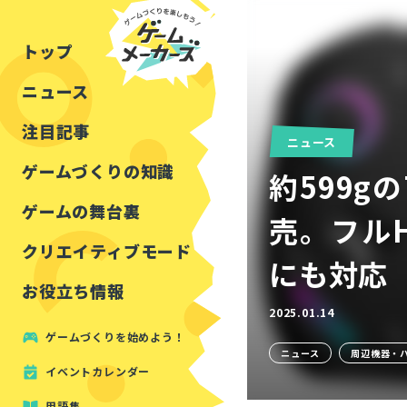
チュートリアル
インタビュー
フォートナイト
公開資料まとめ
トップ
ルールをつくる
講演レポート
マインクラフト
イベントレポート
ニュース
しくみをつくる
注目・定番の〇〇
見た目を良くする
アセットレビュー
注目記事
ニュース
ツール紹介
ゲームづくりの知識
約599g
周辺機器・ハードウェ
ゲームの舞台裏
売。フルH
クリエイティブモード
にも対応
お役立ち情報
2025.01.14
ゲームづくりを始めよう！
ニュース
周辺機器・
イベントカレンダー
用語集