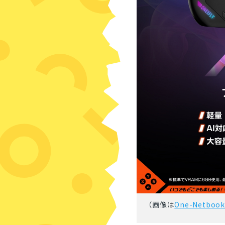
（画像は
One-Netbo