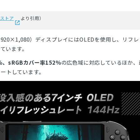
とじる
okストア
より引用）
検索
,920×1,080）ディスプレイにはOLEDを使用し、リフ
しています。
2％、sRGBカバー率152％
の広色域に対応しているほか、
ポートしています。