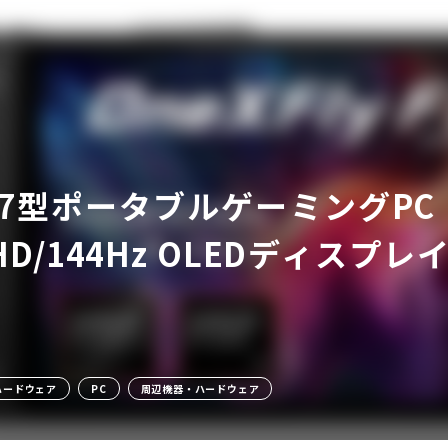
の7型ポータブルゲーミングPC「On
ア
D/144Hz OLEDディス
ハードウェア
PC
周辺機器・ハードウェア