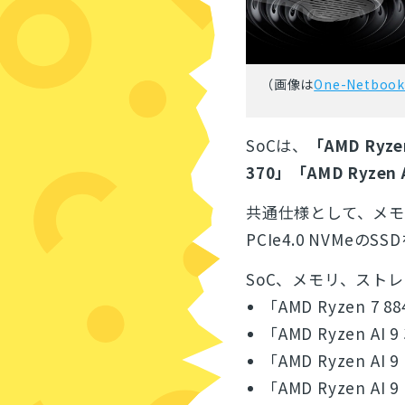
（画像は
One-Netbo
SoCは、
「AMD Ryze
370」「AMD Ryzen A
共通仕様として、メ
PCIe4.0 NVMeの
SoC、メモリ、スト
「AMD Ryzen 7 8
「AMD Ryzen AI 9
「AMD Ryzen AI 9
「AMD Ryzen AI 9