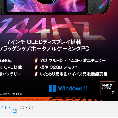
okストア
より引用）