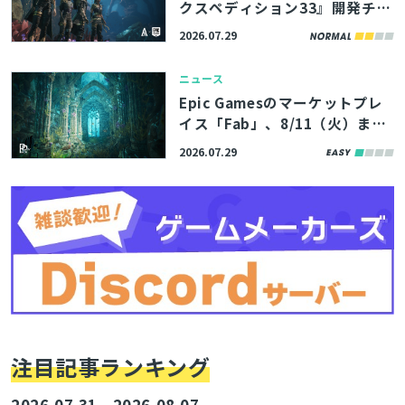
クスペディション33』開発チー
ムの講演資料4本が公開。シー
2026.07.29
ケンサーを愛するスタジオ代表
も登壇したポストモーテムイベ
ニュース
ント
Epic Gamesのマーケットプレ
イス「Fab」、8/11（火）まで
の期間限定で無料コンテンツを
2026.07.29
公開。アトランティスの遺跡を
イメージした環境アセットなど
3製品
注目記事ランキング