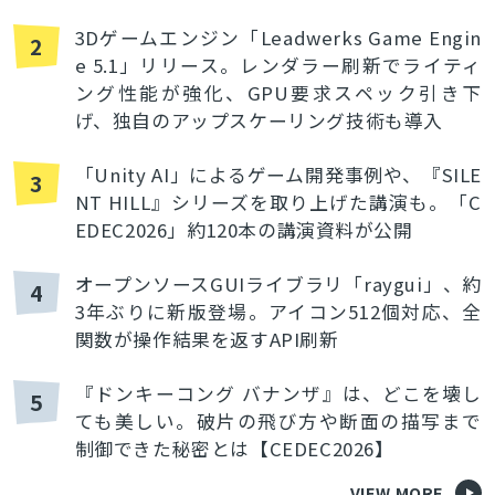
3Dゲームエンジン「Leadwerks Game Engin
2
e 5.1」リリース。レンダラー刷新でライティ
ング性能が強化、GPU要求スペック引き下
げ、独自のアップスケーリング技術も導入
「Unity AI」によるゲーム開発事例や、『SILE
3
NT HILL』シリーズを取り上げた講演も。「C
EDEC2026」約120本の講演資料が公開
オープンソースGUIライブラリ「raygui」、約
4
3年ぶりに新版登場。アイコン512個対応、全
関数が操作結果を返すAPI刷新
『ドンキーコング バナンザ』は、どこを壊し
5
ても美しい。破片の飛び方や断面の描写まで
制御できた秘密とは【CEDEC2026】
VIEW MORE