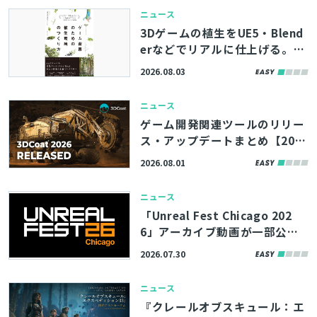
e Tokyo Dev Days 26’」、先
ニュース
着100名まで参加者募集中
3Dゲームの植生をUE5・Blend
erなどでリアルに仕上げる。書
籍『ゲーム背景のための植生環
2026.08.03
境のつくり方』、8/11（火）に
発売
ニュース
ゲーム開発関連ツールのリリー
ス・アップデートまとめ【202
6/8/1】
2026.08.01
ニュース
「Unreal Fest Chicago 202
6」アーカイブ動画が一部公
開。UE5.8の新機能やバージョ
2026.07.30
ン管理システム「Lore」の紹
介、モバイルゲームのパフォー
ニュース
マンス最適化解説など
『クレールオブスキュール：エ