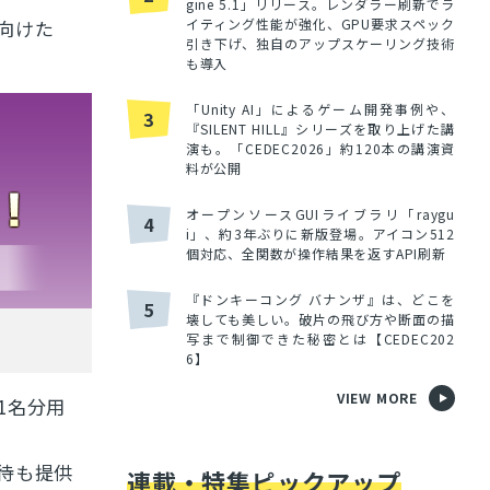
gine 5.1」リリース。レンダラー刷新でラ
向けた
イティング性能が強化、GPU要求スペック
引き下げ、独自のアップスケーリング技術
も導入
「Unity AI」によるゲーム開発事例や、
3
『SILENT HILL』シリーズを取り上げた講
演も。「CEDEC2026」約120本の講演資
料が公開
オープンソースGUIライブラリ「raygu
4
i」、約3年ぶりに新版登場。アイコン512
個対応、全関数が操作結果を返すAPI刷新
『ドンキーコング バナンザ』は、どこを
5
壊しても美しい。破片の飛び方や断面の描
写まで制御できた秘密とは【CEDEC202
6】
VIEW MORE
1名分用
料招待も提供
連載・特集ピックアップ