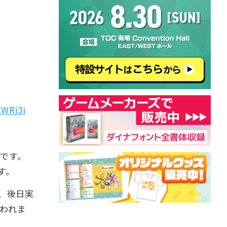
EWRj3i
です。
す。
、後日実
われま