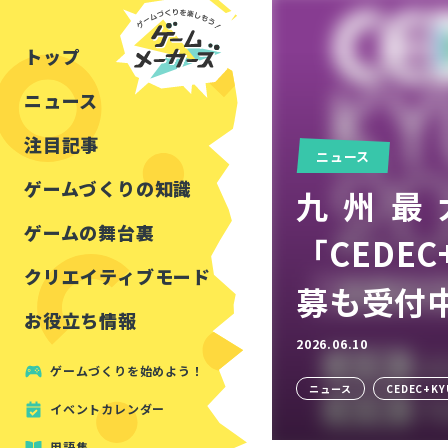
チュートリアル
インタビュー
フォートナイト
公開資料まとめ
トップ
ルールをつくる
講演レポート
マインクラフト
イベントレポート
ニュース
しくみをつくる
注目・定番の〇〇
見た目を良くする
アセットレビュー
注目記事
ニュース
ツール紹介
ゲームづくりの知識
九州最
周辺機器・ハードウェ
ゲームの舞台裏
「CEDE
クリエイティブモード
募も受付
お役立ち情報
2026.06.10
ゲームづくりを始めよう！
ニュース
CEDEC+KY
イベントカレンダー
用語集