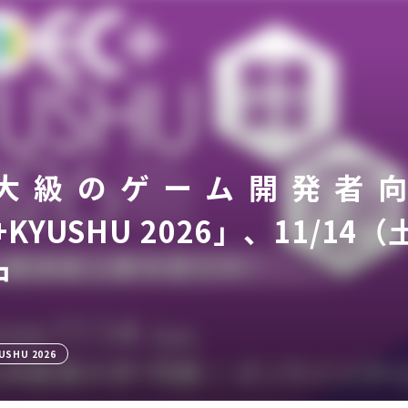
大級のゲーム開発者
ア
C+KYUSHU 2026」、11/
中
USHU 2026