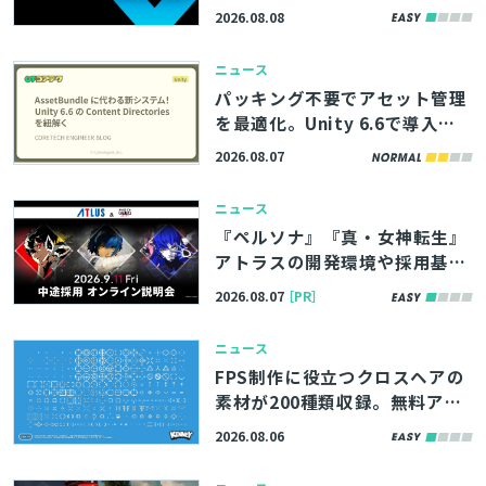
6/8/8】
2026.08.08
ニュース
パッキング不要でアセット管理
を最適化。Unity 6.6で導入さ
れる「Content Directories」
2026.08.07
の解説記事、サイバーエージェ
ント「コアテク」が公開
ニュース
『ペルソナ』『真・女神転生』
アトラスの開発環境や採用基準
などを直接聞ける！中途向け転
2026.08.07
［PR］
職イベントが9/11（金）に無料
で開催
ニュース
FPS制作に役立つクロスヘアの
素材が200種類収録。無料アセ
ットパック『Crosshair Pack』
2026.08.06
アップデート版、Webサイト
「Kenney」で公開