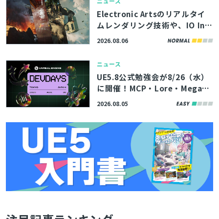
ニュース
Electronic Artsのリアルタイ
ムレンダリング技術や、IO Int
eractive内製エンジンのボリュ
2026.08.06
ームエフェクト描画機能を解
説。「SIGGRAPH 2026」内勉
ニュース
強会の講演資料が公開
UE5.8公式勉強会が8/26（水）
に開催！MCP・Lore・MegaLi
ghtsなど、最新機能やツールの
2026.08.05
活用術を学べる「Unreal Engin
e Tokyo Dev Days 26’」、先
着100名まで参加者募集中