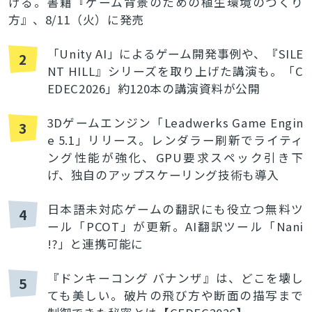
げる。書籍『ゲーム背景のための植生環境のつくり
方』、8/11（火）に発売
「Unity AI」によるゲーム開発事例や、『SILE
2
NT HILL』シリーズを取り上げた講演も。「C
EDEC2026」約120本の講演資料が公開
3Dゲームエンジン「Leadwerks Game Engin
3
e 5.1」リリース。レンダラー刷新でライティ
ング性能が強化、GPU要求スペック引き下
げ、独自のアップスケーリング技術も導入
日本語未対応ゲームの翻訳にも役立つ無料ツ
4
ール「PCOT」が更新。AI翻訳ツール「Nani
!?」と連携可能に
『ドンキーコング バナンザ』は、どこを壊し
5
ても美しい。破片の飛び方や断面の描写まで