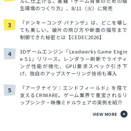
ルに仕上げる。書籍『ゲーム背景のための植
生環境のつくり方』、8/11（火）に発売
『ドンキーコング バナンザ』は、どこを壊し
3
ても美しい。破片の飛び方や断面の描写まで
制御できた秘密とは【CEDEC2026】
3Dゲームエンジン「Leadwerks Game Engin
4
e 5.1」リリース。レンダラー刷新でライティ
ング性能が強化、GPU要求スペック引き下
げ、独自のアップスケーリング技術も導入
『アークナイツ：エンドフィールド』を陰で
5
支えるCRIWARE。ゲーム業界で重宝されるリ
ップシンク・映像ミドルウェアの実例を紹介
VIEW MORE