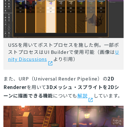
USSを用いてポストプロセスを施した例。一部ポ
ストプロセスはUI Builderで使用可能（画像は
U
nity Discussions
より引用）
また、URP（Universal Render Pipeline）の
2D
Renderer
を用いて
3Dメッシュ・スプライトを2Dシ
ーンに描画できる機能
についても
解説
しています。