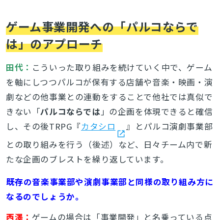
ゲーム事業開発への「パルコならで
検索
は」のアプローチ
田代：
こういった取り組みを続けていく中で、ゲーム
を軸にしつつパルコが保有する店舗や音楽・映画・演
劇などの他事業との連動をすることで他社では真似で
きない「
パルコならでは
」の企画を体現できると確信
し、その後TRPG『
カタシロ
』とパルコ演劇事業部
との取り組みを行う（後述）など、日々チーム内で新
たな企画のブレストを繰り返しています。
――既存の音楽事業部や演劇事業部と同様の取り組み方に
なるのでしょうか。
西澤：
ゲームの場合は「事業開発」と名乗っている点