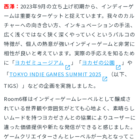
西澤：
2023年9月の立ち上げ初期から、インディーゲ
ームは重要なターゲットと捉えています。我々のカル
チャーへの向き合い方、インキュベーションの手法、
広く浅くではなく狭く深くやっていくというパルコの
特徴が、個人の熱意が強いインディーゲームと非常に
相性が良いと考えています。実際の手応えを知るため
に「
ヨカゼミュージアム
」「
ヨカゼの公園
」や
「
TOKYO INDIE GAMES SUMMIT 2025
（以下、
TIGS）」などの企画を実施しました。
Room6様はインディーゲームレーベルとして醸成さ
れている世界観や雰囲気がとても心地よく、素晴らし
いムードを持つヨカゼさんとの協業によりユーザーに
違った価値提供や新たな発信ができると感じました。
ゲームクリエイターさんとレーベルが一丸となってこ