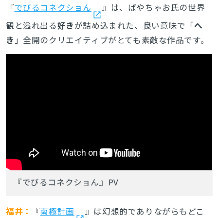
『
でびるコネクショん
』は、ばやちゃお氏の世界
観と溢れ出る
好き
が詰め込まれた、良い意味で「
へ
き
」全開のクリエイティブがとても素敵な作品です。
『でびるコネクショん』PV
福井：
『
南極計画
』は幻想的でありながらもどこ