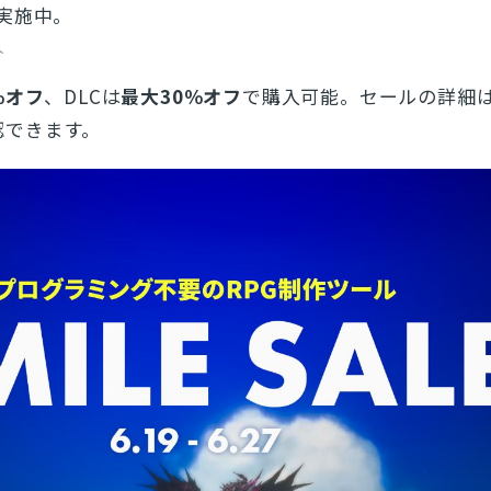
実施中。
外
％オフ
、DLCは
最大30％オフ
で購入可能。セールの詳細
認できます。