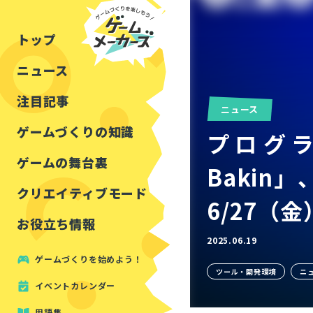
チュートリアル
インタビュー
フォートナイト
公開資料まとめ
トップ
ルールをつくる
講演レポート
マインクラフト
イベントレポート
ニュース
しくみをつくる
注目・定番の〇〇
見た目を良くする
アセットレビュー
注目記事
ニュース
ツール紹介
ゲームづくりの知識
プログラ
周辺機器・ハードウェ
ゲームの舞台裏
Bakin
クリエイティブモード
6/27（
お役立ち情報
2025.06.19
ゲームづくりを始めよう！
ツール・開発環境
ニ
イベントカレンダー
用語集