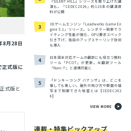
『SILENT HILL』シリーズを取り上げた講
演も。「CEDEC2026」約120本の講演資
料が公開
3Dゲームエンジン「Leadwerks Game En
3
gine 5.1」リリース。レンダラー刷新でラ
イティング性能が強化、GPU要求スペック
引き下げ、独自のアップスケーリング技術
5年8月28日
も導入
日本語未対応ゲームの翻訳にも役立つ無料
4
ツール「PCOT」が更新。AI翻訳ツール
で正式版に
「Nani !?」と連携可能に
『ドンキーコング バナンザ』は、どこを
5
壊しても美しい。破片の飛び方や断面の描
正式版と
写まで制御できた秘密とは【CEDEC202
6】
VIEW MORE
連載・特集ピックアップ