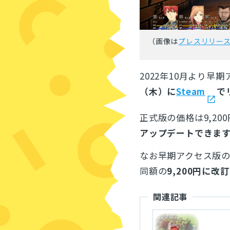
（画像は
プレスリリー
2022年10月より
（木）に
Steam
で
正式版の価格は9,20
アップデートできま
なお早期アクセス版の価
同額の
9,200円に改訂
関連記事