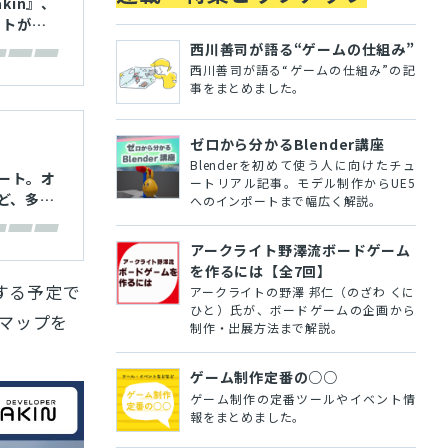
kin』、
ットが豊
西川善司が語る“ゲームの仕組み”
西川善司が語る“ゲームの仕組み”の記
事をまとめました。
ゼロから分かるBlender講座
Blenderを初めて使う人に向けたチュ
デート。オ
ートリアル記事。モデル制作からUE5
ど、多く
へのインポートまで幅広く解説。
アークライト野澤流ボードゲーム
を作るには【全7回】
トする予定で
アークライトの野澤 邦仁（のざわ くに
ひと）氏が、ボードゲームの企画から
マップを
制作・出展方法まで解説。
ゲーム制作定番の○○
ゲーム制作の定番ツールやイベント情
報をまとめました。