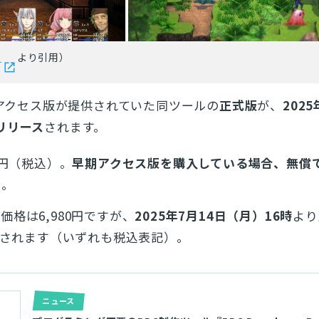
ス
より引用）
早期アクセス版が提供されていた同ツールの
正式版
が、
202
リリース
されます。
0円（税込）。
早期アクセス版を購入している場合、無償
す
。
格は6,980円ですが、
2025年7月14日（月）16時
より
されます（いずれも税込表記）。
ニュース