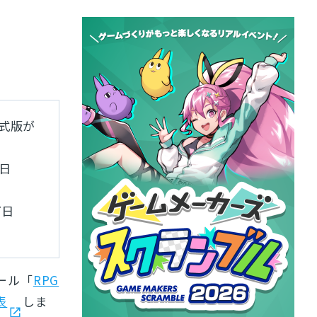
正式版が
日
7日
ール「
RPG
表
しま