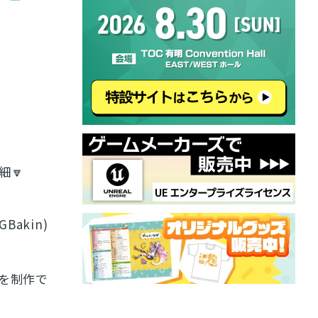
細🔽
GBakin)
どを制作で