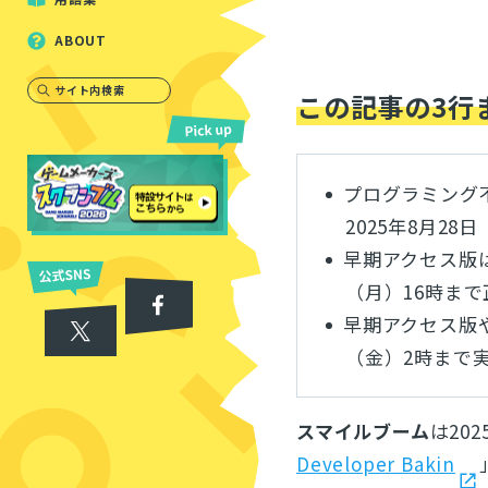
ABOUT
サイト内検索
この記事の3行
プログラミング不要
2025年8月2
早期アクセス版
（月）16時ま
早期アクセス版や
（金）2時まで
スマイルブーム
は20
Developer Bakin