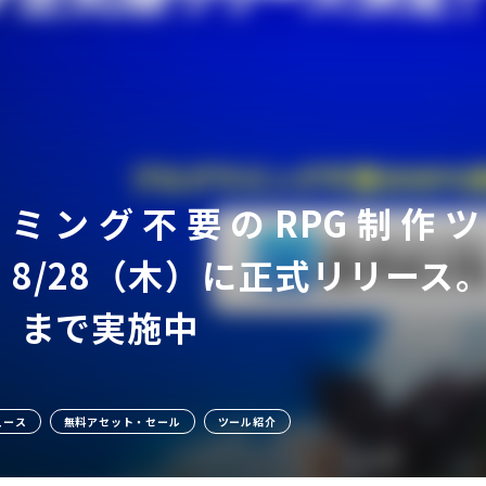
ミング不要のRPG制作ツール「
ア
」、8/28（木）に正式リリー
金）まで実施中
ュース
無料アセット・セール
ツール紹介