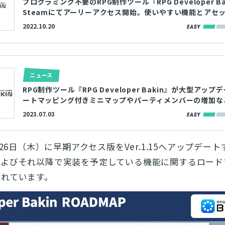
プログラミング不要のRPG制作ツール『RPG Developer Ba
とじる
Steamにてアーリーアクセス開始。使いやすい機能とアセ
富に揃い、ゲーム作りをサポートする
2022.10.20
検索
ニュース
RPG制作ツール『RPG Developer Bakin』が大型アップ
ートマッピング付きミニマップやパーティメンバーの増加な
の機能が実装
2023.07.03
月26日（木）に早期アクセス版をVer.1.15へアップデー
およびそれ以降で実装を予定している機能に関するロード
されています。