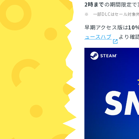
2時まで
の期間限定で
※ 一部DLCはセール対象
早期アクセス版は
10
ュースハブ
より確