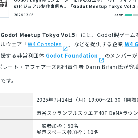
のビジュアル制作事例も。「Godot Meetup Tokyo Vol.
資料が公開
2024.12.05
「
Godot Meetup Tokyo Vol.5
」には、Godot製ゲー
ドルウェア「
W4 Consoles
」などを提供する企業
W4 
支援する非営利団体
Godot Foundation
のメンバーが
ーポレート・アフェアーズ部門責任者
Darin Bifani氏
りです。
2025年7月14日（月）19:00～21:30（開場
渋谷スクランブルスクエア40F DeNAラウ
一般参加枠：50名
展示スペース参加枠：10名