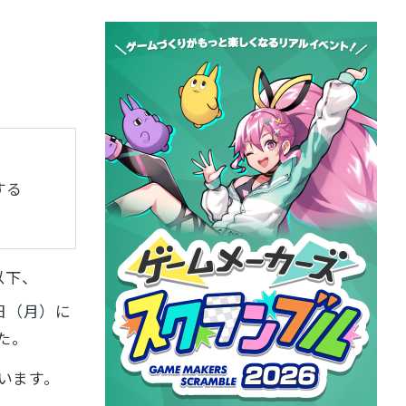
する
以下、
4日（月）に
た。
います。