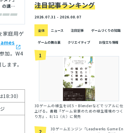
注目記事ランキング
3」の講演
2026.07.31 - 2026.08.07
全体
ニュース
注目記事
ゲームづくりの知識
ムを家庭用ゲ
Games
ゲームの舞台裏
クリエイティブ
お役立ち情報
参加。
W4
1
が登壇します。
は18:30）
3Dゲームの植生をUE5・Blenderなどでリアルに仕
ンジ
上げる。書籍『ゲーム背景のための植生環境のつく
り方』、8/11（火）に発売
3Dゲームエンジン「Leadwerks Game En
2