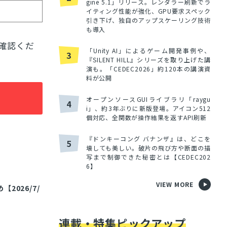
gine 5.1」リリース。レンダラー刷新でラ
イティング性能が強化、GPU要求スペック
引き下げ、独自のアップスケーリング技術
も導入
確認くだ
「Unity AI」によるゲーム開発事例や、
3
『SILENT HILL』シリーズを取り上げた講
演も。「CEDEC2026」約120本の講演資
料が公開
オープンソースGUIライブラリ「raygu
4
i」、約3年ぶりに新版登場。アイコン512
個対応、全関数が操作結果を返すAPI刷新
『ドンキーコング バナンザ』は、どこを
5
壊しても美しい。破片の飛び方や断面の描
写まで制御できた秘密とは【CEDEC202
6】
VIEW MORE
026/7/
連載・特集ピックアップ