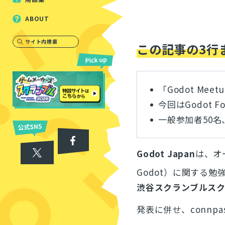
ABOUT
サイト内検索
この記事の3行
「Godot Meet
今回はGodot 
一般参加者50名
Godot Japan
は、オ
Godot）に関する勉
渋谷スクランブルスクエ
発表に併せ、connpa