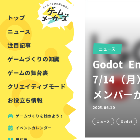
チュートリアル
インタビュー
フォートナイト
公開資料まとめ
トップ
ルールをつくる
講演レポート
マインクラフト
イベントレポート
ニュース
しくみをつくる
注目・定番の〇〇
見た目を良くする
アセットレビュー
注目記事
ニュース
ツール紹介
ゲームづくりの知識
Godot 
周辺機器・ハードウェ
ゲームの舞台裏
7/14（月
クリエイティブモード
メンバー
お役立ち情報
2025.06.10
ゲームづくりを始めよう！
ニュース
Godot
イベントカレンダー
用語集