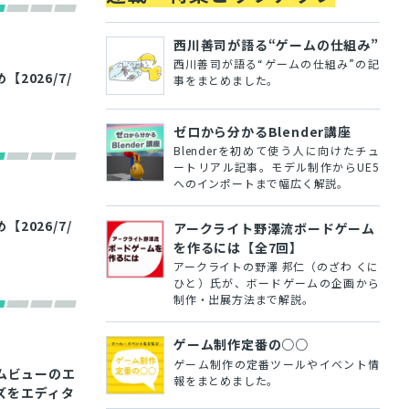
西川善司が語る“ゲームの仕組み”
西川善司が語る“ゲームの仕組み”の記
026/7/
事をまとめました。
ゼロから分かるBlender講座
Blenderを初めて使う人に向けたチュ
ートリアル記事。モデル制作からUE5
へのインポートまで幅広く解説。
026/7/
アークライト野澤流ボードゲーム
を作るには【全7回】
アークライトの野澤 邦仁（のざわ くに
ひと）氏が、ボードゲームの企画から
制作・出展方法まで解説。
ゲーム制作定番の○○
ゲーム制作の定番ツールやイベント情
ームビューのエ
報をまとめました。
ズをエディタ