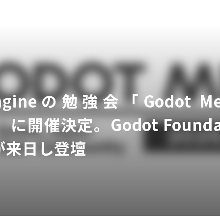
Engineの勉強会「Godot Mee
ア
）に開催決定。Godot Founda
が来日し登壇