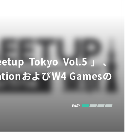
tup Tokyo Vol.5」、
tionおよびW4 Gamesの