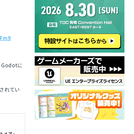
hFm9
Godotに
されてい
イトメア』