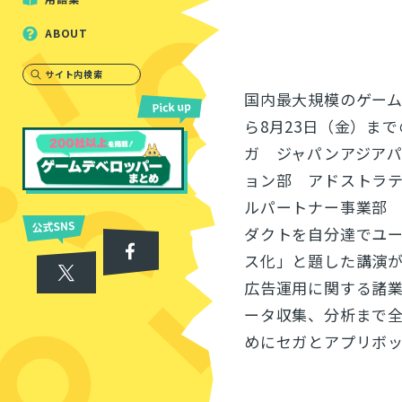
ABOUT
サイト内検索
国内最大規模のゲーム業
ら8月23日（金）ま
ガ ジャパンアジア
ョン部 アドストラテ
ルパートナー事業部
ダクトを自分達でユ
ス化」と題した講演
広告運用に関する諸
ータ収集、分析まで
めにセガとアプリボ