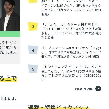
gine 5.1」リリース。レンダラー刷新でラ
イティング性能が強化、GPU要求スペック
引き下げ、独自のアップスケーリング技術
も導入
「Unity AI」によるゲーム開発事例や、
3
『SILENT HILL』シリーズを取り上げた講
演も。「CEDEC2026」約120本の講演資
料が公開
よりセガと
22年から
オープンソースGUIライブラリ「raygu
4
i」、約3年ぶりに新版登場。アイコン512
げにも携わ
個対応、全関数が操作結果を返すAPI刷新
『ドンキーコング バナンザ』は、どこを
5
壊しても美しい。破片の飛び方や断面の描
写まで制御できた秘密とは【CEDEC202
る上で
6】
VIEW MORE
利用にお
連載・特集ピックアップ