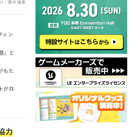
IT / 酒井 理恵
ティン
題」と
がもた
トが共
協力