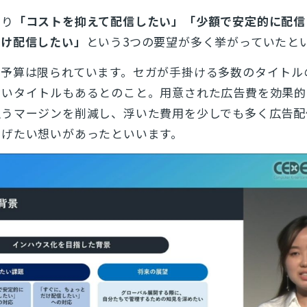
とじる
より
「コストを抑えて配信したい」「少額で安定的に配信
だけ配信したい」
という3つの要望が多く挙がっていたと
検索
る予算は限られています。セガが手掛ける多数のタイトル
ないタイトルもあるとのこと。用意された広告費を効果的
払うマージンを削減し、浮いた費用を少しでも多く広告配
なげたい想いがあったといいます。