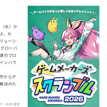
日（水）か
は、セ
リューシ
 グローバ
達のプロ
インハウ
作からデ
解決のた
XT / 浜井 智史