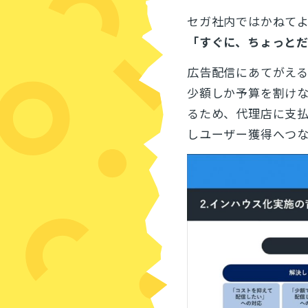
セガ社内ではかねて
「すぐに、ちょっと
広告配信にあてがえ
少額しか予算を割け
るため、代理店に支
しユーザー獲得へつ