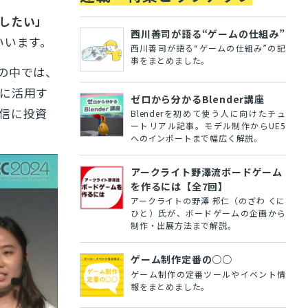
したい」
西川善司が語る“ゲームの仕組み”
いいます。
西川善司が語る“ゲームの仕組み”の記
事をまとめました。
の中では、
に活用す
ゼロから分かるBlender講座
信に投資
Blenderを初めて使う人に向けたチュ
ートリアル記事。モデル制作からUE5
へのインポートまで幅広く解説。
アークライト野澤流ボードゲーム
を作るには【全7回】
アークライトの野澤 邦仁（のざわ くに
ひと）氏が、ボードゲームの企画から
制作・出展方法まで解説。
ゲーム制作定番の○○
ゲーム制作の定番ツールやイベント情
報をまとめました。