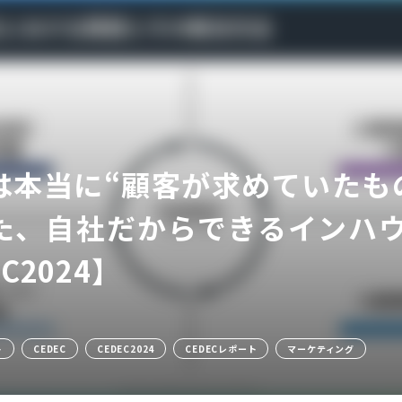
は本当に“顧客が求めていたも
ア
た、自社だからできるインハ
C2024】
ト
CEDEC
CEDEC2024
CEDECレポート
マーケティング