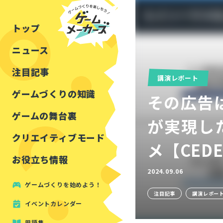
チュートリアル
インタビュー
フォートナイト
公開資料まとめ
トップ
ルールをつくる
講演レポート
マインクラフト
イベントレポート
ニュース
しくみをつくる
注目・定番の〇〇
見た目を良くする
アセットレビュー
注目記事
講演レポート
ツール紹介
ゲームづくりの知識
その広告
周辺機器・ハードウェ
ゲームの舞台裏
が実現し
クリエイティブモード
メ【CEDE
お役立ち情報
2024.09.06
ゲームづくりを始めよう！
注目記事
講演レポー
イベントカレンダー
用語集