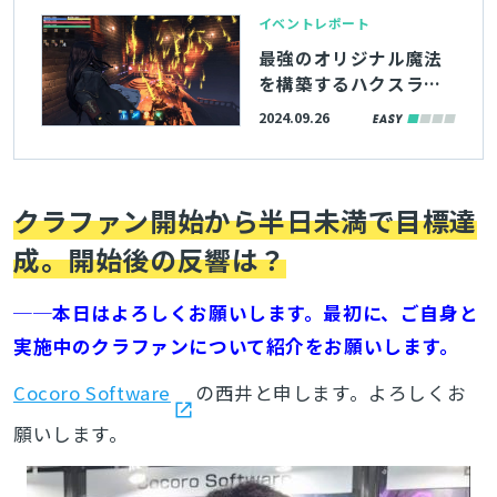
イベントレポート
最強のオリジナル魔法
を構築するハクスラロ
ーグライク『Spell Fra
2024.09.26
gments』。組み合わせ
爆発に対し「あえてバ
ランス調整しない」ゲ
ームデザイン上の理由
クラファン開始から半日未満で目標達
を聞いた【TGS2024】
成。開始後の反響は？
──本日はよろしくお願いします。最初に、ご自身と
実施中のクラファンについて紹介をお願いします。
Cocoro Software
の西井と申します。よろしくお
願いします。