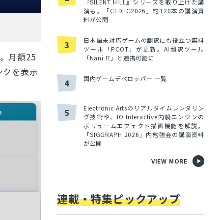
『SILENT HILL』シリーズを取り上げた講
演も。「CEDEC2026」約120本の講演資
料が公開
日本語未対応ゲームの翻訳にも役立つ無料
3
ツール「PCOT」が更新。AI翻訳ツール
。月額25
「Nani !?」と連携可能に
ンクを表示
国内ゲームデベロッパー 一覧
4
Electronic Artsのリアルタイムレンダリン
5
グ技術や、IO Interactive内製エンジンの
ボリュームエフェクト描画機能を解説。
「SIGGRAPH 2026」内勉強会の講演資料
が公開
VIEW MORE
連載・特集ピックアップ