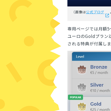
（画像は
公式ブログ
専用ページでは月額5
ユーロのGoldプラ
される特典が付属し