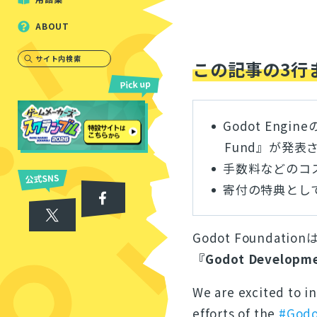
ABOUT
サイト内検索
この記事の3行
Godot Engi
Fund』が発表
手数料などのコ
寄付の特典とし
Godot Foundation
『Godot Developm
We are excited to 
efforts of the
#Godo