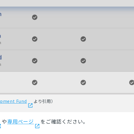
とじる
検索
opment Fund
より引用）
や
専用ページ
をご確認ください。