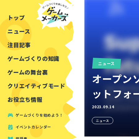
チュートリアル
インタビュー
フォートナイト
公開資料まとめ
トップ
ルールをつくる
講演レポート
マインクラフト
イベントレポート
ニュース
しくみをつくる
注目・定番の〇〇
見た目を良くする
アセットレビュー
注目記事
ツール紹介
ゲームづくりの知識
ニュース
周辺機器・ハードウェ
ゲームの舞台裏
オープンソ
クリエイティブモード
ットフォーム
お役立ち情報
2023.09.14
ゲームづくりを始めよう！
ニュース
イベントカレンダー
用語集