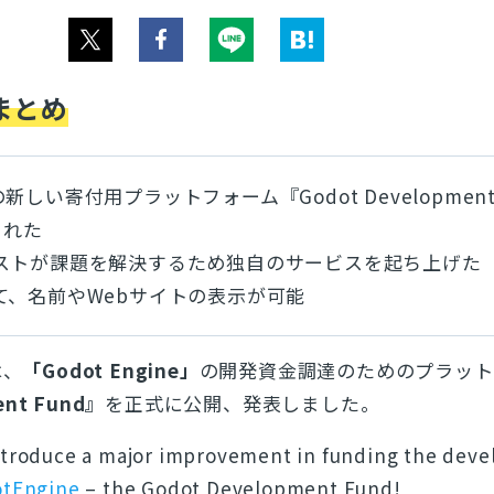
まとめ
neの新しい寄付用プラットフォーム『Godot Developmen
された
ストが課題を解決するため独自のサービスを起ち上げた
て、名前やWebサイトの表示が可能
は、
「Godot Engine」
の開発資金調達のためのプラット
ent Fund』
を正式に公開、発表しました。
introduce a major improvement in funding the dev
tEngine
– the Godot Development Fund!