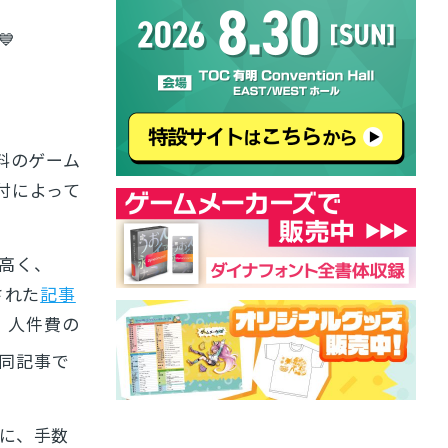
💙
料のゲーム
付によって
高く、
された
記事
、人件費の
も同記事で
に、手数