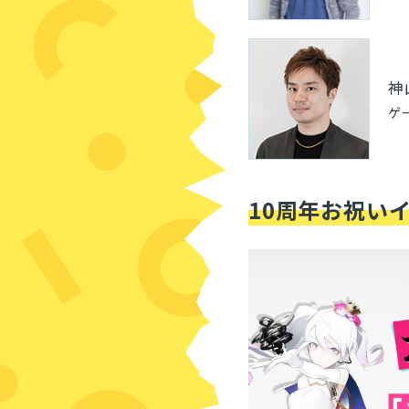
神
ゲ
10周年お祝い