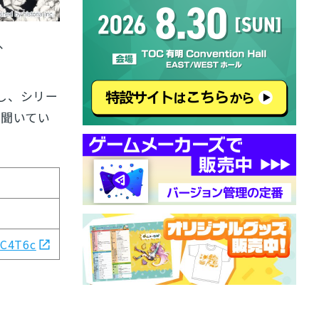
、
待し、シリー
を聞いてい
3C4T6c