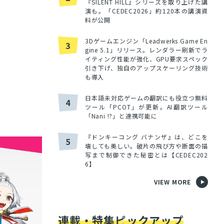
『SILENT HILL』シリーズを取り上げた講
演も。「CEDEC2026」約120本の講演資
料が公開
3Dゲームエンジン「Leadwerks Game En
3
gine 5.1」リリース。レンダラー刷新でラ
イティング性能が強化、GPU要求スペック
引き下げ、独自のアップスケーリング技術
も導入
日本語未対応ゲームの翻訳にも役立つ無料
4
ツール「PCOT」が更新。AI翻訳ツール
「Nani !?」と連携可能に
『ドンキーコング バナンザ』は、どこを
5
壊しても美しい。破片の飛び方や断面の描
写まで制御できた秘密とは【CEDEC202
6】
VIEW MORE
連載・特集ピックアップ