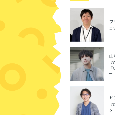
フ
コ
山
『
『C
ー
ヒ
『C
タ