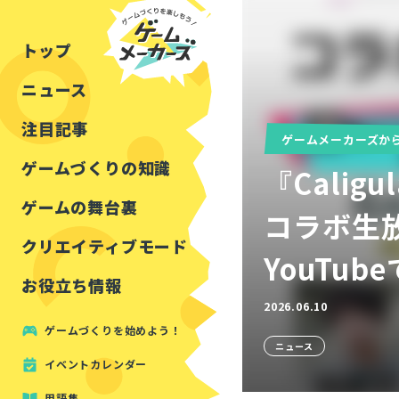
チュートリアル
インタビュー
フォートナイト
公開資料まとめ
トップ
ルールをつくる
講演レポート
マインクラフト
イベントレポート
ニュース
しくみをつくる
注目・定番の〇〇
見た目を良くする
アセットレビュー
注目記事
ゲームメーカーズか
ツール紹介
ゲームづくりの知識
『Cali
周辺機器・ハードウェ
ゲームの舞台裏
コラボ生放
クリエイティブモード
YouTu
お役立ち情報
2026.06.10
ゲームづくりを始めよう！
ニュース
イベントカレンダー
用語集