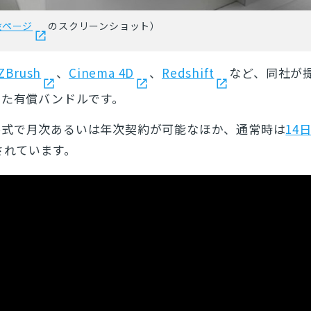
設ページ
のスクリーンショット）
ZBrush
、
Cinema 4D
、
Redshift
など、同社が
した有償バンドルです。
形式で月次あるいは年次契約が可能なほか、通常時は
14
されています。