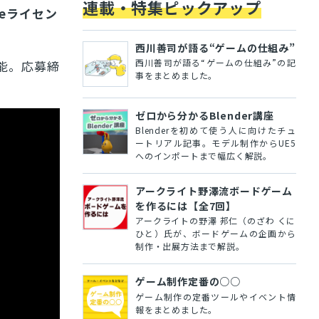
連載・特集ピックアップ
neライセン
西川善司が語る“ゲームの仕組み”
西川善司が語る“ゲームの仕組み”の記
可能。応募締
事をまとめました。
ゼロから分かるBlender講座
Blenderを初めて使う人に向けたチュ
ートリアル記事。モデル制作からUE5
へのインポートまで幅広く解説。
アークライト野澤流ボードゲーム
を作るには【全7回】
アークライトの野澤 邦仁（のざわ くに
ひと）氏が、ボードゲームの企画から
制作・出展方法まで解説。
ゲーム制作定番の○○
ゲーム制作の定番ツールやイベント情
報をまとめました。