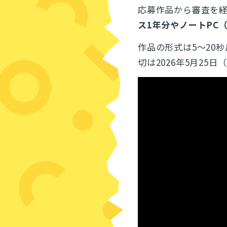
応募作品から審査を
ス1年分やノートPC（De
作品の形式は5～20
切は2026年5月25