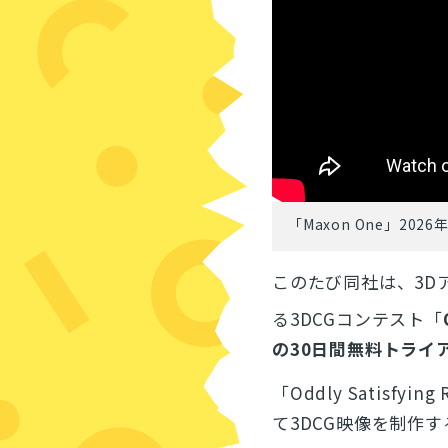
「Maxon One」20
このたび同社は、3Dア
る3DCGコンテスト「
の30日間無料トライ
「Oddly Satisfy
て3DCG映像を制作