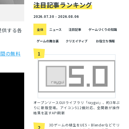
注目記事ランキング
2026.07.30 - 2026.08.06
提供する各
全体
ニュース
注目記事
ゲームづくりの知識
ゲームの舞台裏
クリエイティブ
お役立ち情報
日間の無料
1
オープンソースGUIライブラリ「raygui」、約3年ぶ
りに新版登場。アイコン512個対応、全関数が操作
結果を返すAPI刷新
3Dゲームの植生をUE5・Blenderなどでリ
2