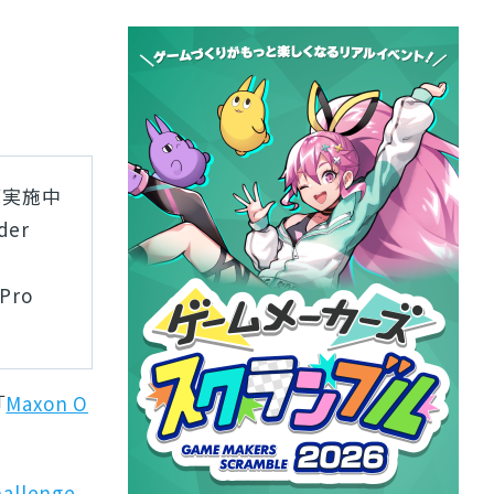
が実施中
der
Pro
「
Maxon O
hallenge