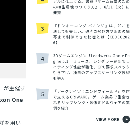
アルに仕上げる。書籍『ゲーム背景のため
の植生環境のつくり方』、8/11（火）に
発売
『ドンキーコング バナンザ』は、どこを
3
壊しても美しい。破片の飛び方や断面の描
写まで制御できた秘密とは【CEDEC202
6】
3Dゲームエンジン「Leadwerks Game En
4
gine 5.1」リリース。レンダラー刷新でラ
イティング性能が強化、GPU要求スペック
引き下げ、独自のアップスケーリング技術
も導入
）が主催す
『アークナイツ：エンドフィールド』を陰
5
で支えるCRIWARE。ゲーム業界で重宝さ
xon One
れるリップシンク・映像ミドルウェアの実
例を紹介
VIEW MORE
ール群を用い