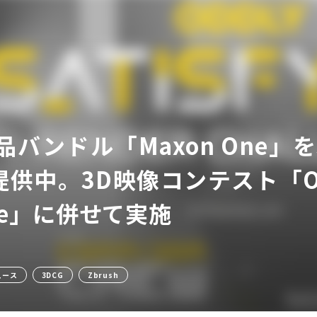
製品バンドル「Maxon One
ア
中。3D映像コンテスト「Oddly S
nge」に併せて実施
ュース
3DCG
Zbrush