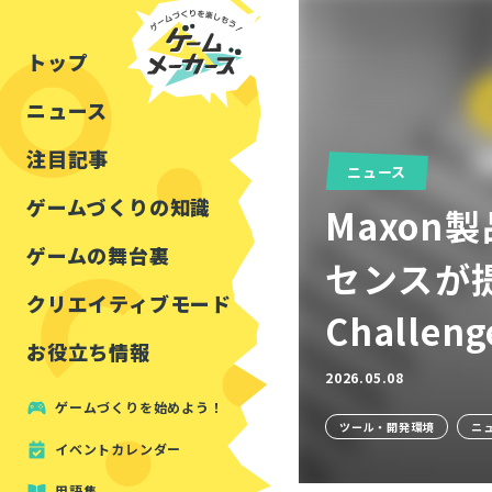
チュートリアル
インタビュー
フォートナイト
公開資料まとめ
トップ
ルールをつくる
講演レポート
マインクラフト
イベントレポート
ニュース
しくみをつくる
注目・定番の〇〇
見た目を良くする
アセットレビュー
注目記事
ニュース
ツール紹介
ゲームづくりの知識
Maxon
周辺機器・ハードウェ
ゲームの舞台裏
センスが提供
クリエイティブモード
Challe
お役立ち情報
2026.05.08
ゲームづくりを始めよう！
ツール・開発環境
ニ
イベントカレンダー
用語集