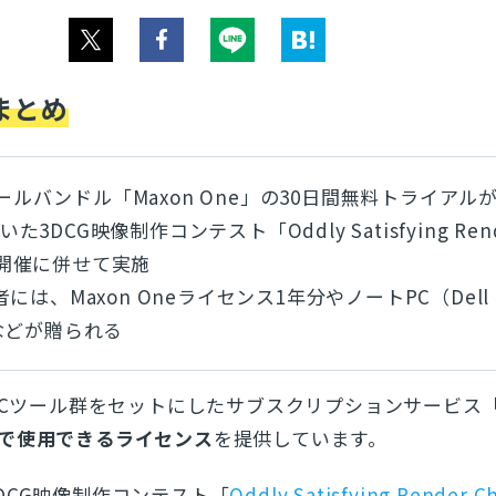
まとめ
Cツールバンドル「Maxon One」の30日間無料トライアル
用いた3DCG映像制作コンテスト「Oddly Satisfying Ren
」の開催に併せて実施
は、Maxon Oneライセンス1年分やノートPC（Dell 
s）などが贈られる
CCツール群をセットにしたサブスクリプションサービス
料で使用できるライセンス
を提供しています。
DCG映像制作コンテスト「
Oddly Satisfying Render C