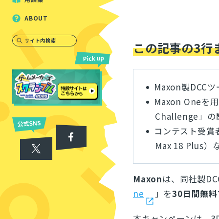
ABOUT
サイト内検索
この記事の3行
Maxon製DC
Maxon Oneを
Challenge
コンテスト受賞者に
Max 18 Plu
Maxon
は、同社製D
ne
」を
30日間無
本キャンペーンは、3