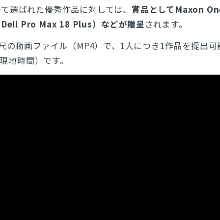
経て選ばれた優秀作品に対しては、
賞品としてMaxon O
とじる
ll Pro Max 18 Plus）などが贈呈
されます。
検索
秒尺の動画ファイル（MP4）で、1人につき1作品を提出
日（現地時間）です。