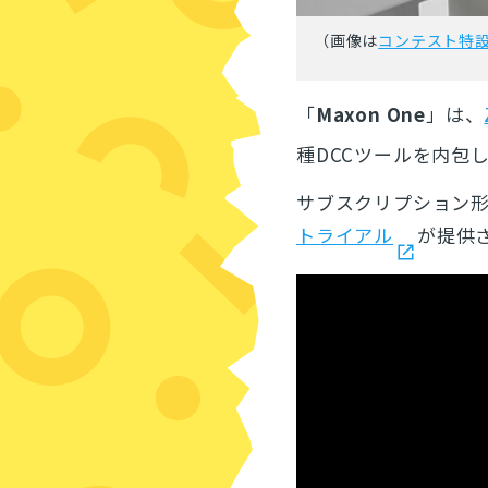
（画像は
コンテスト特
「
Maxon One
」は、
種DCCツールを内包
サブスクリプション
トライアル
が提供