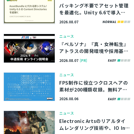
パッキング不要でアセット管理
を最適化。Unity 6.6で導入さ
れる「Content Directories」
2026.08.07
の解説記事、サイバーエージェ
ント「コアテク」が公開
ニュース
『ペルソナ』『真・女神転生』
アトラスの開発環境や採用基準
などを直接聞ける！中途向け転
2026.08.07
［PR］
職イベントが9/11（金）に無料
で開催
ニュース
FPS制作に役立つクロスヘアの
素材が200種類収録。無料アセ
ットパック『Crosshair Pack』
2026.08.06
アップデート版、Webサイト
「Kenney」で公開
ニュース
Electronic Artsのリアルタイ
ムレンダリング技術や、IO Int