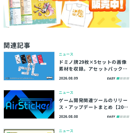
関連記事
ニュース
ドミノ牌29枚×5セットの画像
素材を収録。アセットパック
『Domino Pack』、Webサイ
2026.08.09
ト「Kenney」で無料公開
ニュース
ゲーム開発関連ツールのリリー
ス・アップデートまとめ【202
6/8/8】
2026.08.08
ニュース