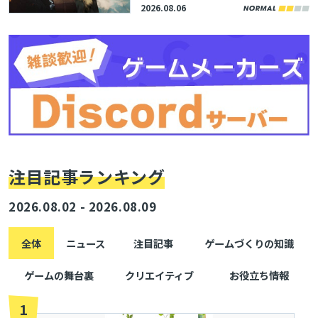
eractive内製エンジンのボリュ
2026.08.06
ームエフェクト描画機能を解
説。「SIGGRAPH 2026」内勉
強会の講演資料が公開
とじる
注目記事ランキング
2026.08.02 - 2026.08.09
検索
全体
ニュース
注目記事
ゲームづくりの知識
ゲームの舞台裏
クリエイティブ
お役立ち情報
1