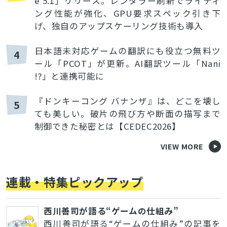
e 5.1」リリース。レンダラー刷新でライティ
ング性能が強化、GPU要求スペック引き下
げ、独自のアップスケーリング技術も導入
日本語未対応ゲームの翻訳にも役立つ無料ツ
4
ール「PCOT」が更新。AI翻訳ツール「Nani
!?」と連携可能に
『ドンキーコング バナンザ』は、どこを壊し
5
ても美しい。破片の飛び方や断面の描写まで
制御できた秘密とは【CEDEC2026】
VIEW MORE
連載・特集ピックアップ
西川善司が語る“ゲームの仕組み”
西川善司が語る“ゲームの仕組み”の記事を