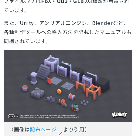
ファイル形式は
FBX・OBJ・GLB
の3種類が用意され
ています。
また、Unity、アンリアルエンジン、Blenderなど、
各種制作ツールへの導入方法を記載したマニュアルも
同梱されています。
（画像は
配布ページ
より引用）