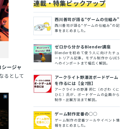
連載・特集ピックアップ
西川善司が語る“ゲームの仕組み”
西川善司が語る“ゲームの仕組み”の記
事をまとめました。
ゼロから分かるBlender講座
Blenderを初めて使う人に向けたチュ
ートリアル記事。モデル制作からUE5
へのインポートまで幅広く解説。
ロシージャ
なるとして
アークライト野澤流ボードゲーム
を作るには【全7回】
アークライトの野澤 邦仁（のざわ くに
ひと）氏が、ボードゲームの企画から
制作・出展方法まで解説。
ゲーム制作定番の○○
ゲーム制作の定番ツールやイベント情
報をまとめました。