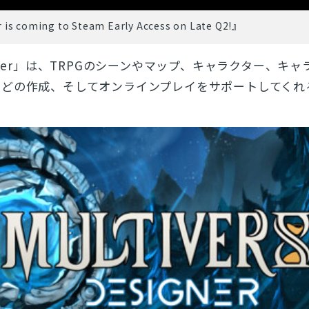
 is coming to Steam Early Access on Late Q2!』
igner」は、TRPGの
シーンやマップ、キャラクター、キャ
などの作成、そして
オンラインプレイをサポートしてくれ