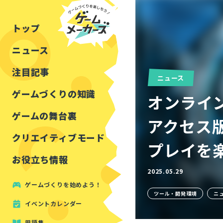
チュートリアル
インタビュー
フォートナイト
公開資料まとめ
トップ
ルールをつくる
講演レポート
マインクラフト
イベントレポート
ニュース
しくみをつくる
注目・定番の〇〇
見た目を良くする
アセットレビュー
注目記事
ニュース
ツール紹介
ゲームづくりの知識
オンラインT
周辺機器・ハードウェ
ゲームの舞台裏
アクセス
クリエイティブモード
プレイを
お役立ち情報
2025.05.29
ゲームづくりを始めよう！
ツール・開発環境
ニ
イベントカレンダー
用語集