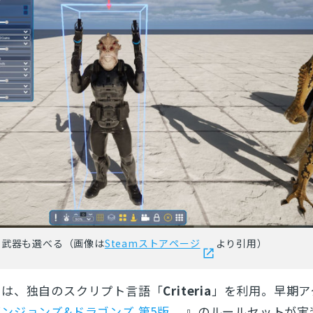
る武器も選べる（画像は
Steamストアページ
より引用）
には、独自のスクリプト言語「
Criteria
」を利用。早期ア
ダンジョンズ&ドラゴンズ 第5版
』のルールセットが実