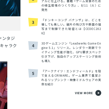
アルに仕上げる。書籍『ゲーム背景のため
の植生環境のつくり方』、8/11（火）に
発売
『ドンキーコング バナンザ』は、どこを
3
壊しても美しい。破片の飛び方や断面の描
写まで制御できた秘密とは【CEDEC202
6】
ァンタジ
3Dゲームエンジン「Leadwerks Game En
キャラク
4
gine 5.1」リリース。レンダラー刷新でラ
イティング性能が強化、GPU要求スペック
引き下げ、独自のアップスケーリング技術
も導入
『アークナイツ：エンドフィールド』を陰
5
で支えるCRIWARE。ゲーム業界で重宝さ
れるリップシンク・映像ミドルウェアの実
例を紹介
VIEW MORE