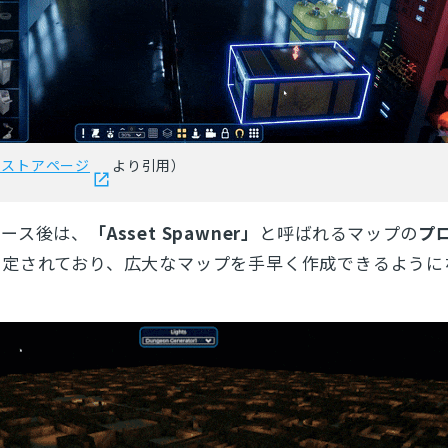
とじる
検索
amストアページ
より引用）
リース後は、
「Asset Spawner」
と呼ばれるマップの
プ
予定されており、広大なマップを手早く作成できるように