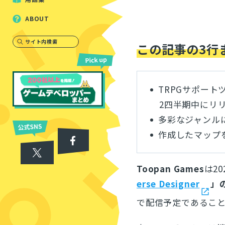
ABOUT
サイト内検索
この記事の3行
TRPGサポート
2四半期中にリ
多彩なジャンル
作成したマップ
Toopan Games
は2
erse Designer
」
で配信予定であるこ