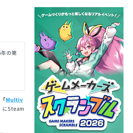
5年の第
る
ル
「
Multiv
にSteam