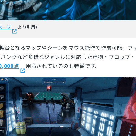
ページ
より引用）
の舞台となるマップやシーンをマウス操作で作成可能。フ
ーパンクなど多様なジャンルに対応した建物・プロップ・
0,000
点
用意されているのも特徴です。