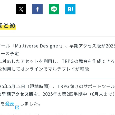
まとめ
ツール「
Multiverse Designer」、
早期アクセス版が202
リース予定
に対応したアセットを利用し、TRPGの舞台を作成でき
を利用してオンラインでマルチプレイが可能
025年5月12日（現地時間）、TRPG向けのサポートツー
の早期アクセス版
を、2025年の第2四半期中（6月末まで）
とを
発表
しました。