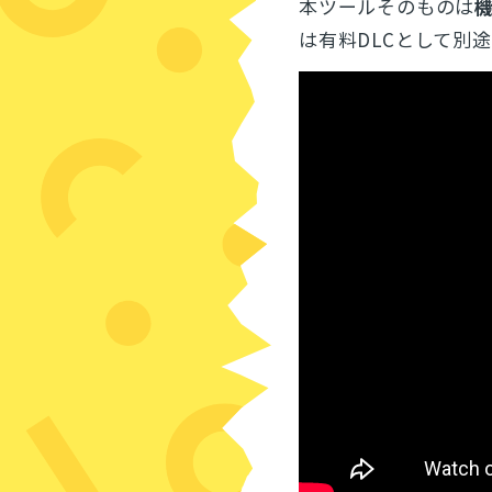
本ツールそのものは
は有料DLCとして別