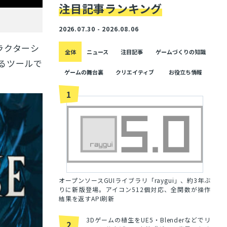
注目記事ランキング
2026.07.30 - 2026.08.06
ラクターシ
全体
ニュース
注目記事
ゲームづくりの知識
るツールで
ゲームの舞台裏
クリエイティブ
お役立ち情報
1
オープンソースGUIライブラリ「raygui」、約3年ぶ
りに新版登場。アイコン512個対応、全関数が操作
結果を返すAPI刷新
3Dゲームの植生をUE5・Blenderなどでリ
2