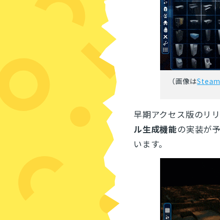
（画像は
Ste
早期アクセス版のリ
ル生成機能
の実装が
います。