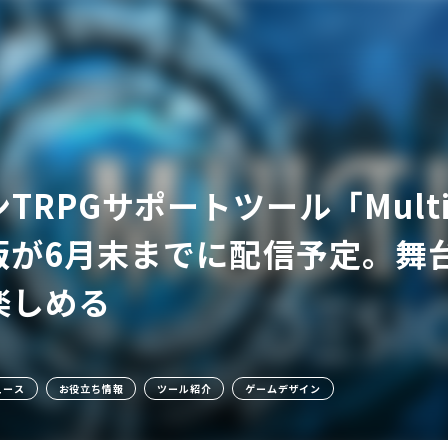
RPGサポートツール「Multive
ア
版が6月末までに配信予定。舞
楽しめる
ュース
お役立ち情報
ツール紹介
ゲームデザイン