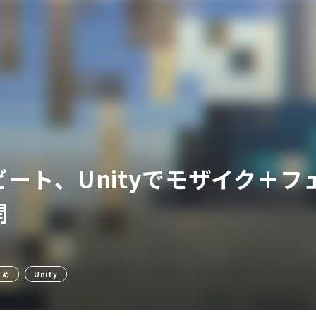
ア
ビート、Unityでモザイク＋
開
とめ
Unity