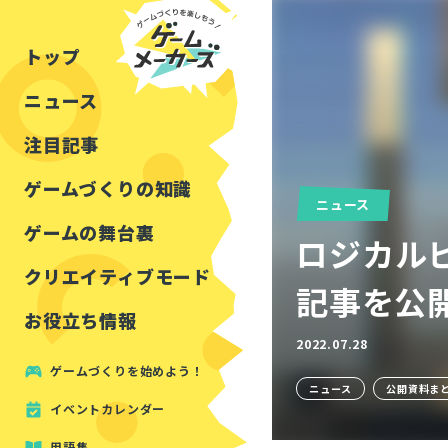
チュートリアル
インタビュー
フォートナイト
公開資料まとめ
トップ
ルールをつくる
講演レポート
マインクラフト
イベントレポート
ニュース
しくみをつくる
注目・定番の〇〇
見た目を良くする
アセットレビュー
注目記事
ツール紹介
ゲームづくりの知識
ニュース
周辺機器・ハードウェ
ゲームの舞台裏
ロジカル
クリエイティブモード
記事を公
お役立ち情報
2022.07.28
ゲームづくりを始めよう！
ニュース
公開資料ま
イベントカレンダー
用語集