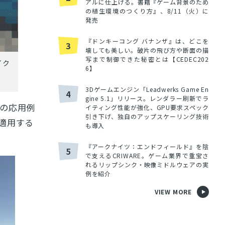
アルに仕上げる。書籍『ゲーム背景のため
の植生環境のつくり方』、8/11（火）に
発売
『ドンキーコング バナンザ』は、どこを
3
壊しても美しい。破片の飛び方や断面の描
写まで制御できた秘密とは【CEDEC202
イク
6】
3Dゲームエンジン「Leadwerks Game En
4
gine 5.1」リリース。レンダラー刷新でラ
の応用例
イティング性能が強化、GPU要求スペック
引き下げ、独自のアップスケーリング技術
適用する
も導入
『アークナイツ：エンドフィールド』を陰
5
で支えるCRIWARE。ゲーム業界で重宝さ
れるリップシンク・映像ミドルウェアの実
例を紹介
VIEW MORE