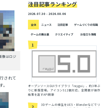
注目記事ランキング
2026.07.30 - 2026.08.06
全体
ニュース
注目記事
ゲームづくりの知識
ゲームの舞台裏
クリエイティブ
お役立ち情報
1
画像はロジ
）
行されて
す。
オープンソースGUIライブラリ「raygui」、約3年ぶ
りに新版登場。アイコン512個対応、全関数が操作
結果を返すAPI刷新
3Dゲームの植生をUE5・Blenderなどでリ
2