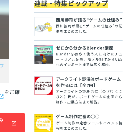
連載・特集ピックアップ
西川善司が語る“ゲームの仕組み”
西川善司が語る“ゲームの仕組み”の記
事をまとめました。
ゼロから分かるBlender講座
Blenderを初めて使う人に向けたチュ
ートリアル記事。モデル制作からUE5
へのインポートまで幅広く解説。
ブ
アークライト野澤流ボードゲーム
を作るには【全7回】
をご確
アークライトの野澤 邦仁（のざわ くに
ひと）氏が、ボードゲームの企画から
制作・出展方法まで解説。
ゲーム制作定番の○○
み
ゲーム制作の定番ツールやイベント情
報をまとめました。