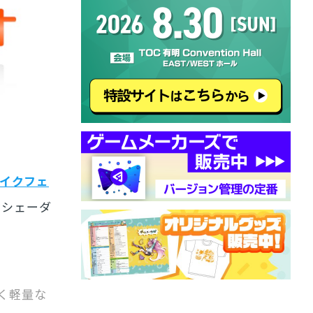
ザイクフェ
なシェーダ
も動く軽量な