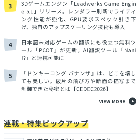
3Dゲームエンジン「Leadwerks Game Engin
3
e 5.1」リリース。レンダラー刷新でライティ
ング性能が強化、GPU要求スペック引き下
げ、独自のアップスケーリング技術も導入
日本語未対応ゲームの翻訳にも役立つ無料ツ
4
ール「PCOT」が更新。AI翻訳ツール「Nani
!?」と連携可能に
『ドンキーコング バナンザ』は、どこを壊し
5
ても美しい。破片の飛び方や断面の描写まで
制御できた秘密とは【CEDEC2026】
VIEW MORE
連載・特集ピックアップ