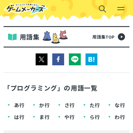
用語集
用語集TOP
「プログラミング」の用語一覧
あ行
か行
さ行
た行
な行
は行
ま行
や行
ら行
わ行